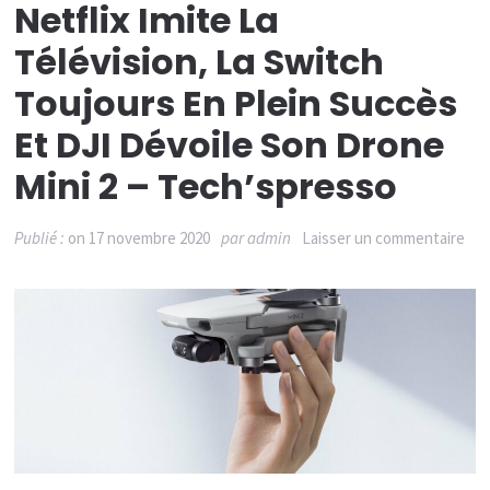
Netflix Imite La
Télévision, La Switch
Toujours En Plein Succès
Et DJI Dévoile Son Drone
Mini 2 – Tech’spresso
sur
Publié :
on
17 novembre 2020
par
admin
Laisser un commentaire
Net
imi
la
tél
la
Swi
tou