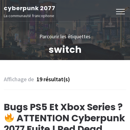
Aller
cyberpunk 2077
au
La communauté francophone
contenu
(Pressez
Parcourir les étiquettes
Entrée)
switch
Affichage de
19 résultat(s)
Bugs PS5 Et Xbox Series ?
ATTENTION Cyberpunk
2077 Fuite ! Red Dead