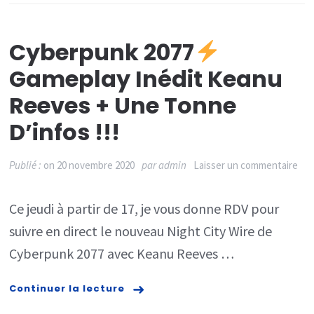
Access,
jeux…
Cyberpunk 2077
Tout
Gameplay Inédit Keanu
sur
Reeves + Une Tonne
la
D’infos !!!
console
sur
Publié :
on
20 novembre 2020
par
admin
Laisser un commentaire
Cyb
Ce jeudi à partir de 17, je vous donne RDV pour
207
suivre en direct le nouveau Night City Wire de
Cyberpunk 2077 avec Keanu Reeves …
Gam
iné
Continuer la lecture
Ke