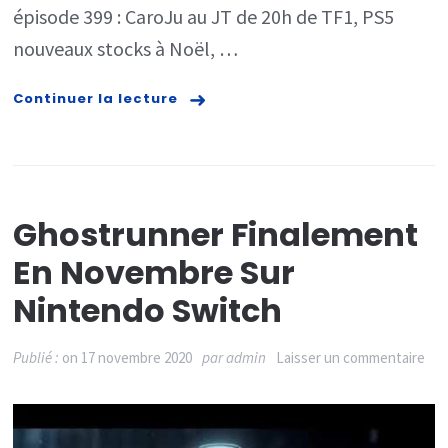
épisode 399 : CaroJu au JT de 20h de TF1, PS5
de
nouveaux stocks à Noël, …
ven
Xbo
Continuer la lecture
Ser
XS
Ghostrunner Finalement
En Novembre Sur
Nintendo Switch
sur
Publié :
on
17 novembre 2020
par
admin
Laisser un commentaire
Gho
fin