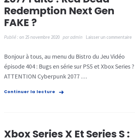
Redemption Next Gen
FAKE ?
sur
Publié :
on
25 novembre 2020
par
admin
Laisser un commentaire
Bu
Bonjour à tous, au menu du Bistro du Jeu Vidéo
PS
épisode 404 : Bugs en série sur PS5 et Xbox Series ?
et
ATTENTION Cyberpunk 2077 …
Xbo
Ser
Continuer la lecture
?
AT
Cyb
Xbox Series X Et Series S :
207