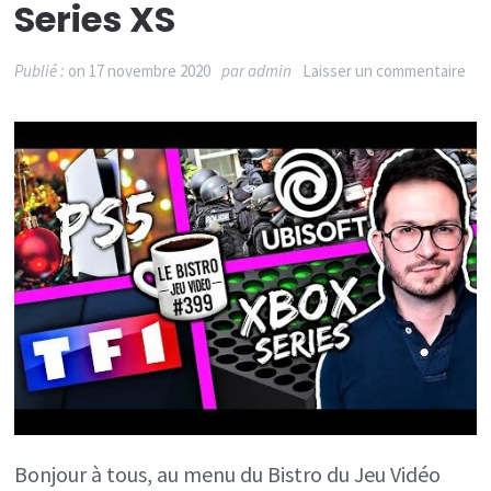
Series XS
sur
Publié :
on
17 novembre 2020
par
admin
Laisser un commentaire
Car
sur
TF1
PS
nou
sto
à
Noë
swa
Ubi
des
Bonjour à tous, au menu du Bistro du Jeu Vidéo
chif