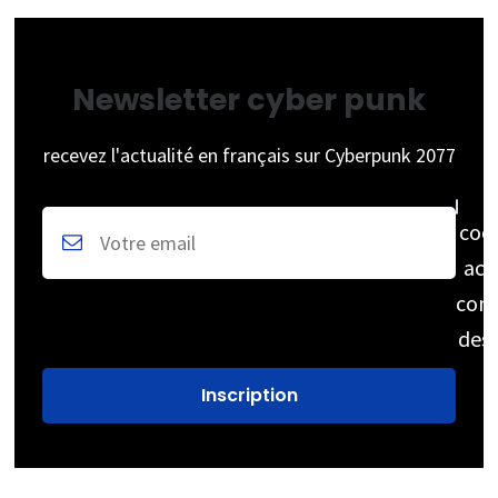
Newsletter cyber punk
recevez l'actualité en français sur Cyberpunk 2077
coc
acc
cons
des