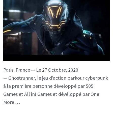
en
no
sur
Nin
Swi
Paris, France — Le 27 Octobre, 2020
— Ghostrunner, le jeu d’action parkour cyberpunk
à la première personne développé par 505
Games et All in! Games et dévéloppé par One
More …