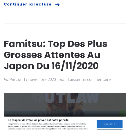
d’ê
Continuer la lecture
reti
et
ret
jus
Famitsu: Top Des Plus
9
Grosses Attentes Au
dé
Japon Du 16/11/2020
202
sur
Publié :
on
17 novembre 2020
par
Laisser un commentaire
Famitsu:
Top
des
plus
grosses