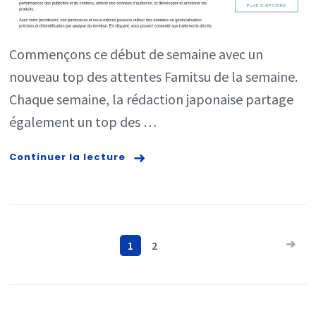
attentes
au
Commençons ce début de semaine avec un
Japon
nouveau top des attentes Famitsu de la semaine.
du
Chaque semaine, la rédaction japonaise partage
16/11/2020
également un top des …
Continuer la lecture
Navigation
1
2
des
articles