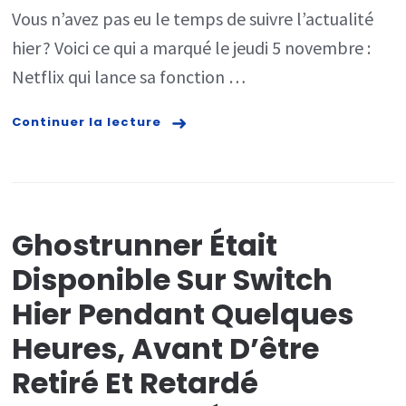
Vous n’avez pas eu le temps de suivre l’actualité
en
hier ? Voici ce qui a marqué le jeudi 5 novembre :
ple
Netflix qui lance sa fonction …
suc
et
Continuer la lecture
DJI
dév
son
dro
Ghostrunner Était
Min
Disponible Sur Switch
2
Hier Pendant Quelques
–
Heures, Avant D’être
Tec
Retiré Et Retardé