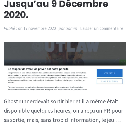
Jusqu’au 9 Décembre
2020.
sur
Publié :
on
17 novembre 2020
par
admin
Laisser un commentaire
Gho
éta
dis
sur
Swi
hie
pen
Ghostrunnerdevait sortir hier et il a même était
que
disponible quelques heures, on a reçu un PR pour
heu
sa sortie, mais, sans trop d’information, le jeu …
ava