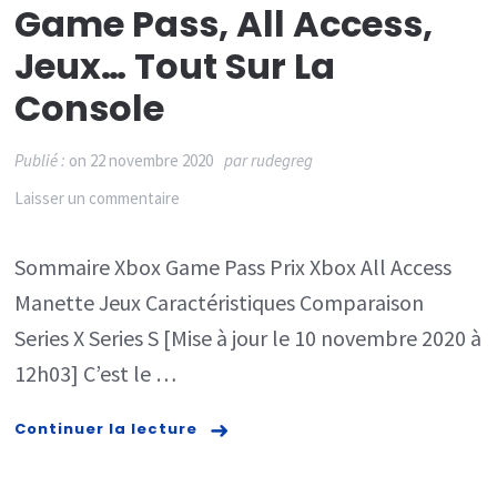
Game Pass, All Access,
fuit
Jeux… Tout Sur La
Re
Console
De
Red
Publié :
on
22 novembre 2020
par
rudegreg
Nex
sur
Laisser un commentaire
Ge
Xbox
FAK
Sommaire Xbox Game Pass​​​​​ Prix Xbox All Access
Series
Manette Jeux Caractéristiques Comparaison
X et
Series X Series S [Mise à jour le 10 novembre 2020 à
Series
12h03] C’est le …
S :
Game
Continuer la lecture
Pass,
All