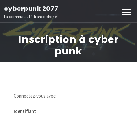
Aller
cyberpunk 2077
au
La communauté francophone
contenu
(Pressez
Inscription à cyber
Entrée)
punk
Connectez-vous avec:
Identifiant