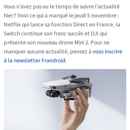
la
Vous n’avez pas eu le temps de suivre l’actualité
hier ? Voici ce qui a marqué le jeudi 5 novembre :
télévision,
Netflix qui lance sa fonction Direct en France, la
la
Switch continue son franc succès et DJI qui
Switch
présente son nouveau drone Mini 2. Pour ne
toujours
manquer aucune actualité, pensez à
vous inscrire
en
à la newsletter Frandroid
.
plein
succès
et
DJI
dévoile
son
drone
Mini