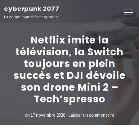
Aller
cyberpunk 2077
au
La communauté francophone
contenu
(Pressez
Netflix imite la
Entrée)
télévision, la Switch
toujours en plein
succès et DJI dévoile
son drone Mini 2 –
Tech’spresso
sur
on
17 novembre 2020
Laisser un commentaire
Netflix
imite