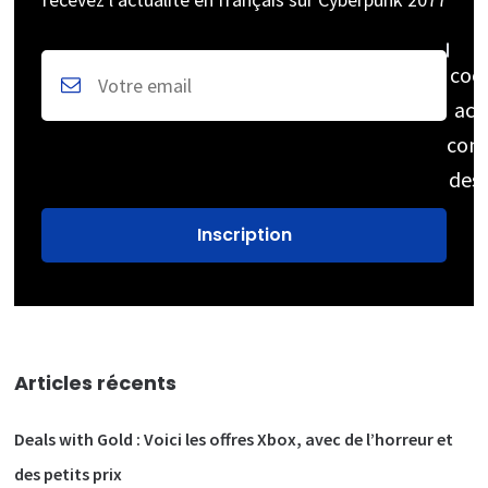
coc
acc
cons
des
Articles récents
Deals with Gold : Voici les offres Xbox, avec de l’horreur et
des petits prix