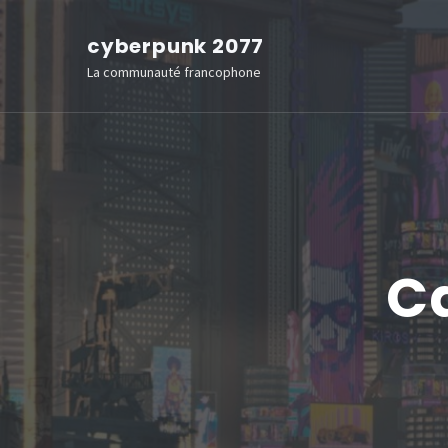
Aller
cyberpunk 2077
au
La communauté francophone
contenu
(Pressez
Entrée)
Ca