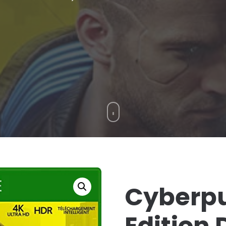
Cyberpunk
2077
Edition
D1
(Xbox
One)
Cyberpu
Edition 