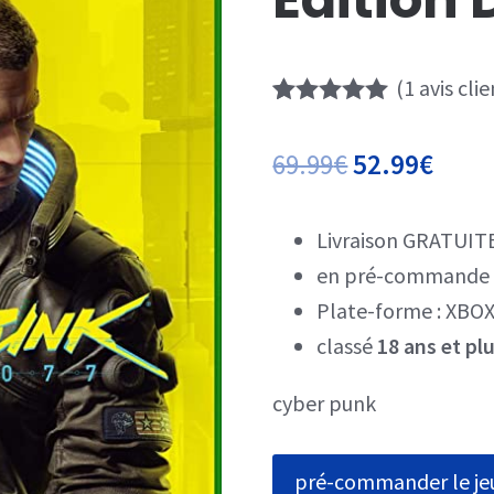
(
1
avis clie
Noté
1
5.00
sur 5 basé
69.99
€
52.99
€
sur
notation
client
Livraison GRATUIT
en pré-commande 
Plate-forme :
XBOX
classé
18 ans et pl
cyber punk
pré-commander le je