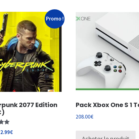
Promo !
punk 2077 Edition
Pack Xbox One S 1 T
C)
208.00
€
52.99
€
Acheter le produit