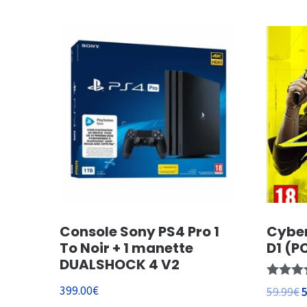
Console Sony PS4 Pro 1
Cyber
To Noir + 1 manette
D1 (P
DUALSHOCK 4 V2
Note
399.00
€
59.99
€
5.00