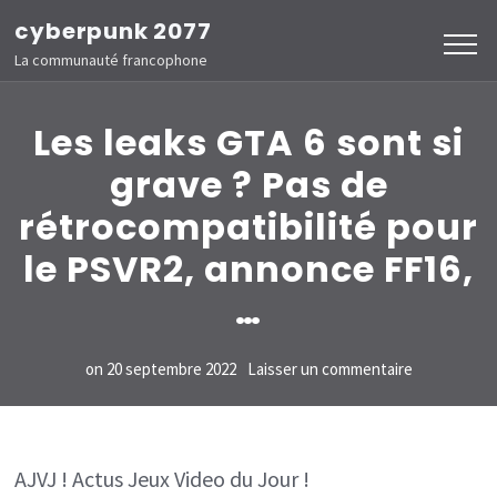
Aller
cyberpunk 2077
au
La communauté francophone
contenu
(Pressez
Les leaks GTA 6 sont si
Entrée)
grave ? Pas de
rétrocompatibilité pour
le PSVR2, annonce FF16,
…
sur
on
20 septembre 2022
Laisser un commentaire
Les
leaks
GTA
AJVJ ! Actus Jeux Video du Jour !