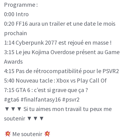
Programme :
6
0:00 Intro
sont
0:20 FF16 aura un trailer et une date le mois
si
prochain
grave
1:14 Cyberpunk 2077 est rejoué en masse !
?
3:15 Le jeu Kojima Overdose présent au Game
Pas
Awards
de
4:15 Pas de rétrocompatibilité pour le PSVR2
rétrocompati
5:40 Nouveau tacle : Xbox vs Play Call Of
pour
7:15 GTA 6 : c’est si grave que ça ?
le
#gta6 #finalfantasy16 #psvr2
PSVR2,
▼▼▼ Si tu aimes mon travail tu peux me
annonce
soutenir ▼▼▼
FF16,
…
Me soutenir