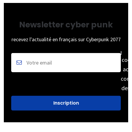
Newsletter cyber punk
recevez l'actualité en français sur Cyberpunk 2077
coc
acc
cons
des