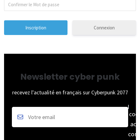
Connexion
Newsletter cyber punk
recevez l'actualité en français sur Cyberpunk 2077
coc
acc
cons