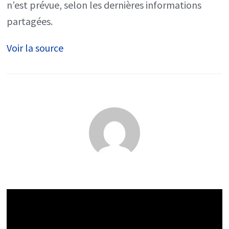
pas
n’est prévue, selon les dernières informations
de
partagées.
saison
Voir la source
2