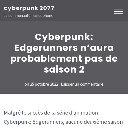
Aller
cyberpunk 2077
au
La communauté francophone
contenu
(Pressez
Cyberpunk:
Entrée)
Edgerunners n’aura
probablement pas de
saison 2
sur
on
25 octobre 2022
Laisser un commentaire
Cyberpunk:
Edgerunners
n’aura
Malgré le succès de la série d’animation
probablemen
Cyberpunk: Edgerunners, aucune deuxième saison