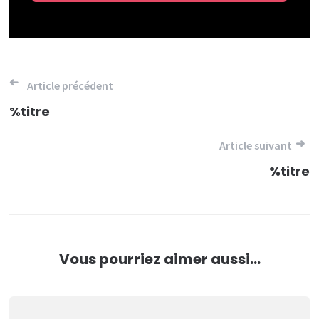
Navigation
Article précédent
de
%titre
l’article
Article suivant
%titre
Vous pourriez aimer aussi...