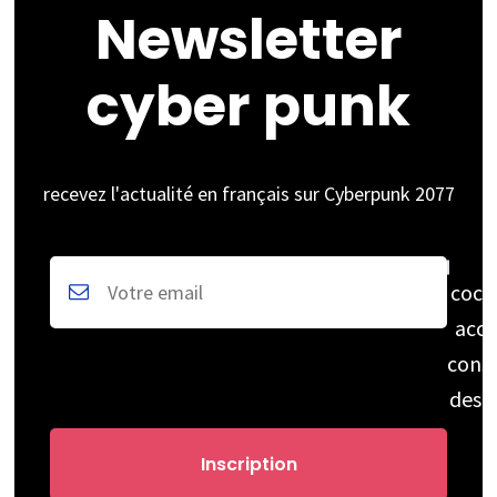
Newsletter
cyber punk
recevez l'actualité en français sur Cyberpunk 2077
coch
acce
cons
des 