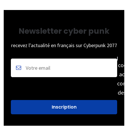
Newsletter cyber punk
recevez l'actualité en français sur Cyberpunk 2077
coc
acc
cons
des