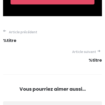
Navigation
Article précédent
de
%titre
l’article
Article suivant
%titre
Vous pourriez aimer aussi...