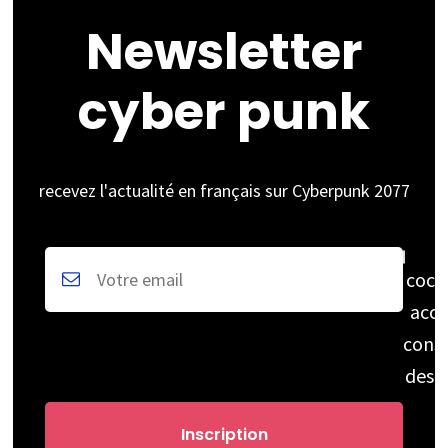
Newsletter
cyber punk
recevez l'actualité en français sur Cyberpunk 2077
coch
acce
cons
des 