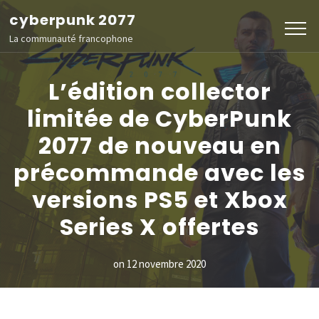
Aller
cyberpunk 2077
au
La communauté francophone
contenu
(Pressez
L’édition collector
Entrée)
limitée de CyberPunk
2077 de nouveau en
précommande avec les
versions PS5 et Xbox
Series X offertes
on
12 novembre 2020