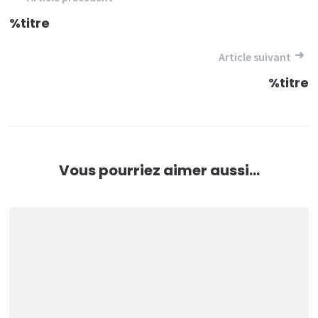
de
%titre
l’article
Article suivant
%titre
Vous pourriez aimer aussi...