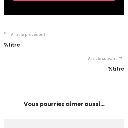
Navigation
Article précédent
de
%titre
l’article
Article suivant
%titre
Vous pourriez aimer aussi...