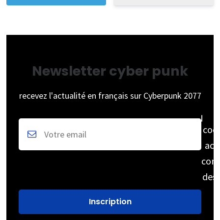
Newsletter cyber punk
recevez l'actualité en français sur Cyberpunk 2077
coc
acc
cons
des