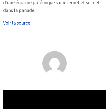
au
d’une énorme polémique sur internet et se met
désastre,
dans la panade.
le
Voir la source
studio
s’excuse
et
rembourse
les
joueurs