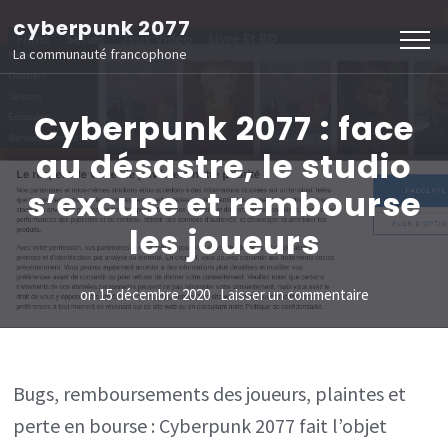
Aller
cyberpunk 2077
au
La communauté francophone
contenu
(Pressez
Cyberpunk 2077 : face
Entrée)
au désastre, le studio
s’excuse et rembourse
les joueurs
sur
on
15 décembre 2020
Laisser un commentaire
Cyberpunk
2077
:
Bugs, remboursements des joueurs, plaintes et
face
perte en bourse : Cyberpunk 2077 fait l’objet