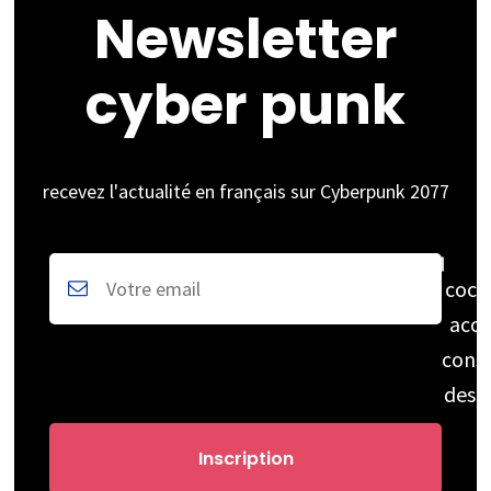
Newsletter
cyber punk
recevez l'actualité en français sur Cyberpunk 2077
coch
acce
cons
des 