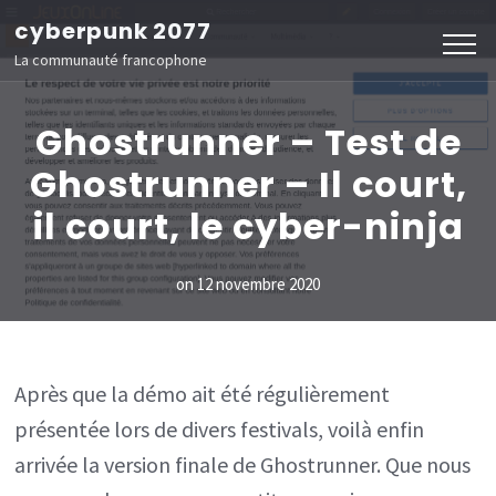
Aller
cyberpunk 2077
au
La communauté francophone
contenu
(Pressez
Ghostrunner – Test de
Entrée)
Ghostrunner – Il court,
il court, le cyber-ninja
on
12 novembre 2020
Après que la démo ait été régulièrement
présentée lors de divers festivals, voilà enfin
arrivée la version finale de Ghostrunner. Que nous