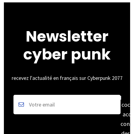
Newsletter
cyber punk
recevez l'actualité en français sur Cyberpunk 2077
coch
acce
cons
des 