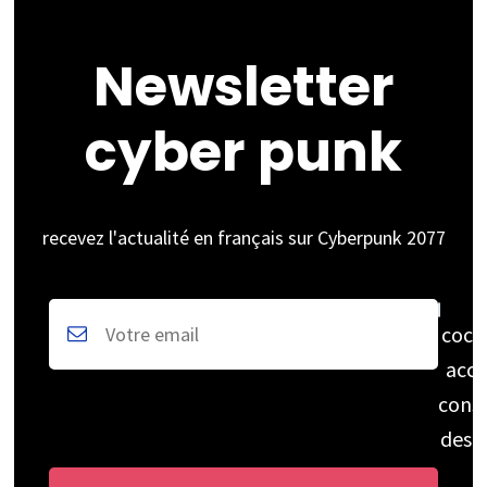
Newsletter
cyber punk
recevez l'actualité en français sur Cyberpunk 2077
coch
acce
cons
des 