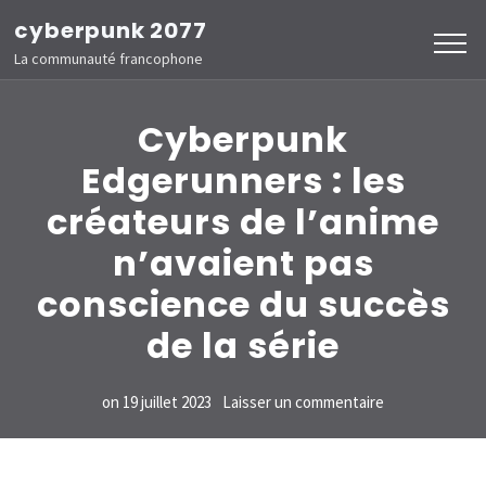
Aller
cyberpunk 2077
au
La communauté francophone
contenu
(Pressez
Cyberpunk
Entrée)
Edgerunners : les
créateurs de l’anime
n’avaient pas
conscience du succès
de la série
sur
on
19 juillet 2023
Laisser un commentaire
Cyberpunk
Edgerunners