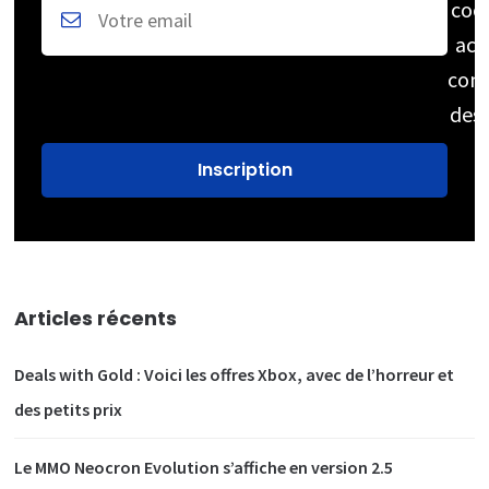
coc
acc
cons
des
Articles récents
Deals with Gold : Voici les offres Xbox, avec de l’horreur et
des petits prix
Le MMO Neocron Evolution s’affiche en version 2.5