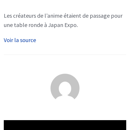
:
les
Les créateurs de l’anime étaient de passage pour
créateurs
une table ronde à Japan Expo.
de
Voir la source
l’anime
n’avaient
pas
conscience
du
succès
de
la
série