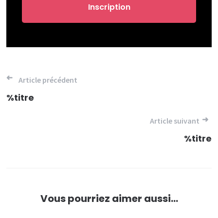
Navigation
Article précédent
de
%titre
l’article
Article suivant
%titre
Vous pourriez aimer aussi...