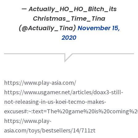
— Actually_HO_HO_Bitch_its
Christmas_Time_Tina
(@Actually_Tina)
November 15,
2020
https://www.play-asia.com/
https://www.usgamer.net/articles/doax3-still-
not-releasing-in-us-koei-tecmo-makes-
excuses#:~:text=The%20game%20is%20coming%2
https://www.play-
asia.com/toys/bestsellers/14/711zt