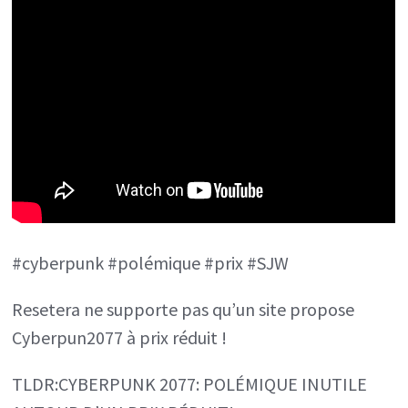
AUTOUR
D’UN
PRIX
RÉDUIT!
#cyberpunk #polémique #prix #SJW
Resetera ne supporte pas qu’un site propose
Cyberpun2077 à prix réduit !
TLDR:CYBERPUNK 2077: POLÉMIQUE INUTILE