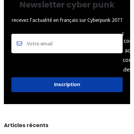
Newsletter cyber punk
recevez l'actualité en français sur Cyberpunk 2077
coc
acc
cons
des
Articles récents