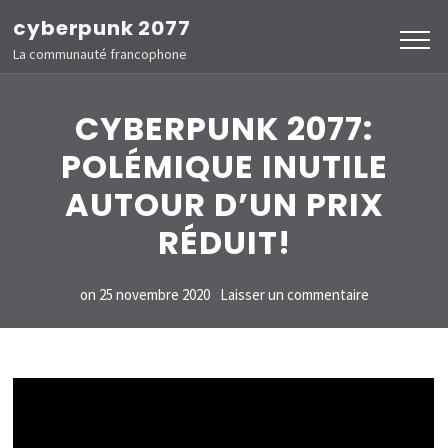
Aller
cyberpunk 2077
au
La communauté francophone
contenu
(Pressez
CYBERPUNK 2077:
Entrée)
POLÉMIQUE INUTILE
AUTOUR D’UN PRIX
RÉDUIT!
sur
on
25 novembre 2020
Laisser un commentaire
CYBERPUN
2077:
POLÉMIQUE
INUTILE