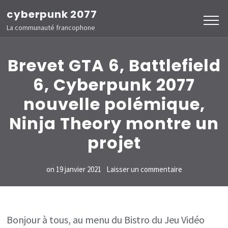
Aller
cyberpunk 2077
au
La communauté francophone
contenu
(Pressez
Brevet GTA 6, Battlefield
Entrée)
6, Cyberpunk 2077
nouvelle polémique,
Ninja Theory montre un
projet
sur
on
19 janvier 2021
Laisser un commentaire
Brevet
GTA
6,
Bonjour à tous, au menu du Bistro du Jeu Vidéo