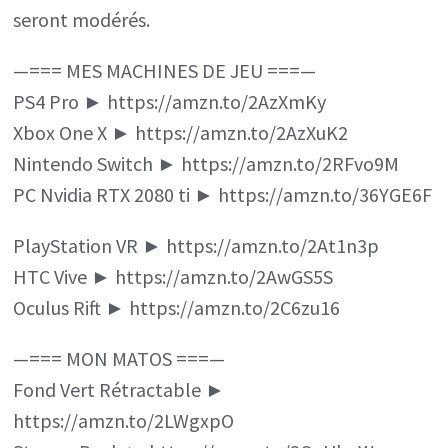
seront modérés.
—=== MES MACHINES DE JEU ===—
PS4 Pro ► https://amzn.to/2AzXmKy
Xbox One X ► https://amzn.to/2AzXuK2
Nintendo Switch ► https://amzn.to/2RFvo9M
PC Nvidia RTX 2080 ti ► https://amzn.to/36YGE6F
PlayStation VR ► https://amzn.to/2At1n3p
HTC Vive ► https://amzn.to/2AwGS5S
Oculus Rift ► https://amzn.to/2C6zu16
—=== MON MATOS ===—
Fond Vert Rétractable ►
https://amzn.to/2LWgxpO