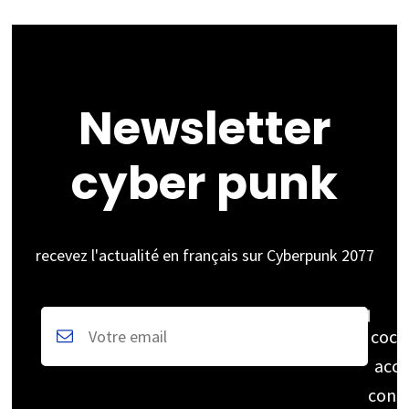
Newsletter
cyber punk
recevez l'actualité en français sur Cyberpunk 2077
coch
acce
cons