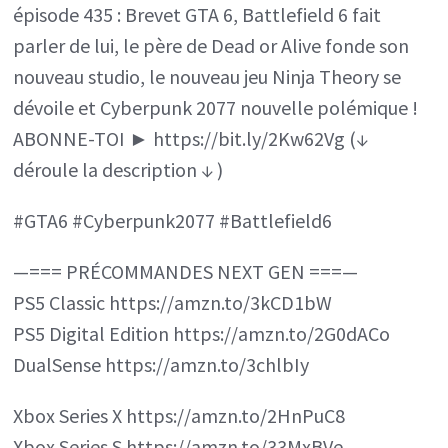
épisode 435 : Brevet GTA 6, Battlefield 6 fait
Battlefield
parler de lui, le père de Dead or Alive fonde son
6,
nouveau studio, le nouveau jeu Ninja Theory se
Cyberpunk
dévoile et Cyberpunk 2077 nouvelle polémique !
2077
ABONNE-TOI ► https://bit.ly/2Kw62Vg (↓
nouvelle
déroule la description ↓ )
polémique,
Ninja
#GTA6 #Cyberpunk2077 #Battlefield6
Theory
montre
—=== PRÉCOMMANDES NEXT GEN ===—
PS5 Classic https://amzn.to/3kCD1bW
un
PS5 Digital Edition https://amzn.to/2G0dACo
projet
DualSense https://amzn.to/3chlbIy
Xbox Series X https://amzn.to/2HnPuC8
Xbox Series S https://amzn.to/33MxBVe