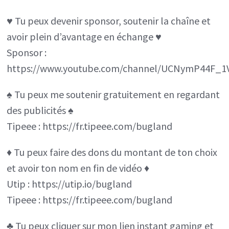
SAINTS
♥️ Tu peux devenir sponsor, soutenir la chaîne et
ROW
avoir plein d’avantage en échange ♥️
déçu
Sponsor :
des
https://www.youtube.com/channel/UCNymP44F_1
ventes,.
♠️ Tu peux me soutenir gratuitement en regardant
des publicités ♠️
Tipeee : https://fr.tipeee.com/bugland
♦️ Tu peux faire des dons du montant de ton choix
et avoir ton nom en fin de vidéo ♦️
Utip : https://utip.io/bugland
Tipeee : https://fr.tipeee.com/bugland
♣️ Tu peux cliquer sur mon lien instant gaming et