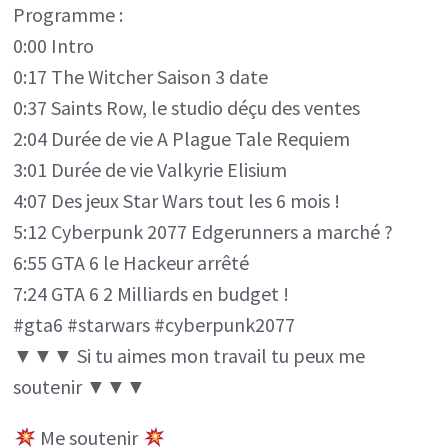
Programme :
WARS
0:00 Intro
tout
0:17 The Witcher Saison 3 date
les
0:37 Saints Row, le studio déçu des ventes
6
2:04 Durée de vie A Plague Tale Requiem
MOIS
3:01 Durée de vie Valkyrie Elisium
4:07 Des jeux Star Wars tout les 6 mois !
GTA
5:12 Cyberpunk 2077 Edgerunners a marché ?
6
6:55 GTA 6 le Hackeur arrêté
aurait
7:24 GTA 6 2 Milliards en budget !
2
#gta6 #starwars #cyberpunk2077
MILLIARDS
▼▼▼ Si tu aimes mon travail tu peux me
de
soutenir ▼▼▼
budget
!
Me soutenir