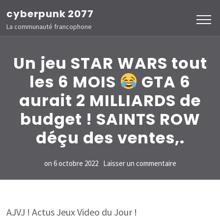
Aller
cyberpunk 2077
au
La communauté francophone
contenu
(Pressez
Un jeu STAR WARS tout
Entrée)
les 6 MOIS
GTA 6
aurait 2 MILLIARDS de
budget ! SAINTS ROW
déçu des ventes,.
sur
on
6 octobre 2022
Laisser un commentaire
Un
jeu
STAR
AJVJ ! Actus Jeux Video du Jour !