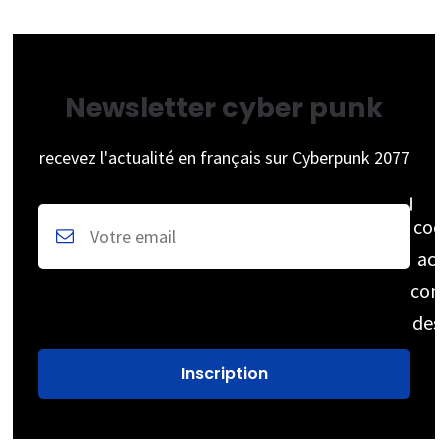
Newsletter cyber punk
recevez l'actualité en français sur Cyberpunk 2077
coc
acc
cons
des