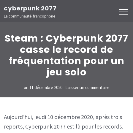
Aller
cyberpunk 2077
au
La communauté francophone
contenu
(Pressez
Steam : Cyberpunk 2077
Entrée)
casse le record de
fréquentation pour un
jeu solo
sur
on
11 décembre 2020
Laisser un commentaire
Steam
:
Cyberpunk
Aujourd’hui, jeudi 10 décembre 2020, après trois
2077
reports, Cyberpunk 2077 est là pour les records.