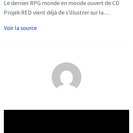
casse
Le dernier RPG monde en monde ouvert de CD
le
Projek RED vient déjà de s’illustrer sur la…
record
Voir la source
de
fréquentati
pour
un
jeu
solo