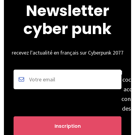
Newsletter
cyber punk
recevez l'actualité en français sur Cyberpunk 2077
coch
acce
cons
des 