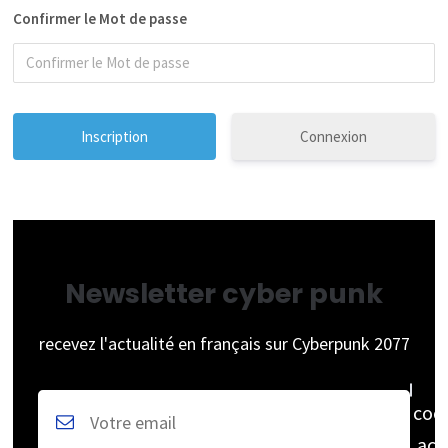
Confirmer le Mot de passe
Connexion
Newsletter cyber punk
recevez l'actualité en français sur Cyberpunk 2077
coc
acc