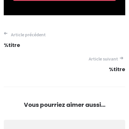
Navigation
Article précédent
de
%titre
l’article
Article suivant
%titre
Vous pourriez aimer aussi...