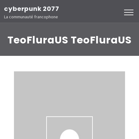
Aller
cyberpunk 2077
au
La communauté francophone
contenu
(Pressez
TeoFluraUS TeoFluraUS
Entrée)