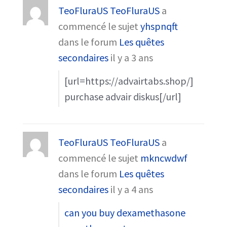
TeoFluraUS TeoFluraUS
a
commencé le sujet
yhspnqft
dans le forum
Les quêtes
secondaires
il y a 3 ans
[url=https://advairtabs.shop/]
purchase advair diskus[/url]
TeoFluraUS TeoFluraUS
a
commencé le sujet
mkncwdwf
dans le forum
Les quêtes
secondaires
il y a 4 ans
can you buy dexamethasone