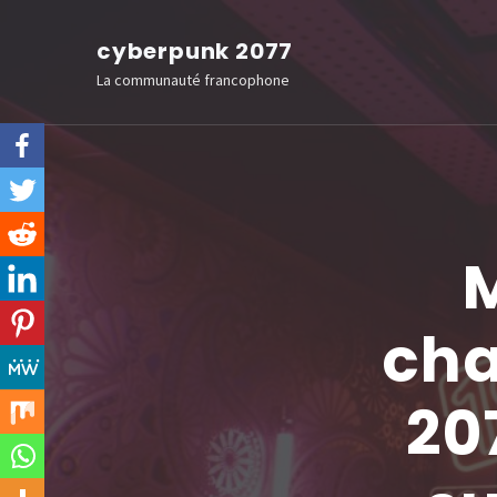
Aller
cyberpunk 2077
au
La communauté francophone
contenu
(Pressez
Entrée)
M
cha
20