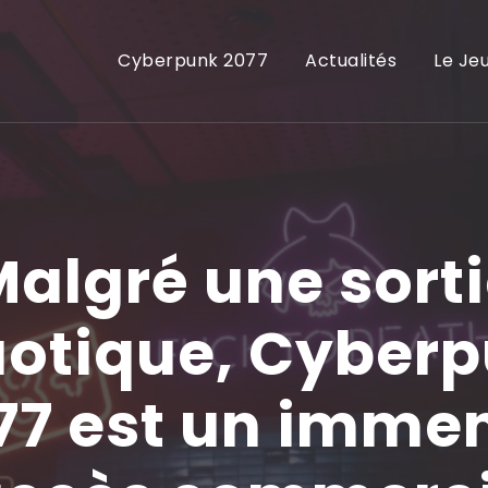
Cyberpunk 2077
Actualités
Le Je
algré une sort
otique, Cyber
77 est un imme