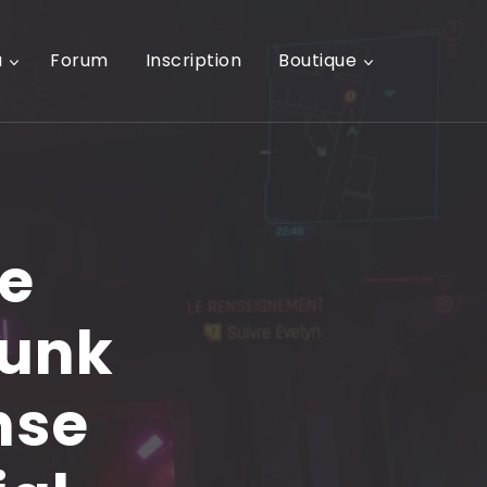
u
Forum
Inscription
Boutique
ie
punk
nse