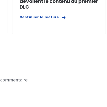
dévoilent le contenu du premier
DLC
Continuer la lecture
n commentaire.