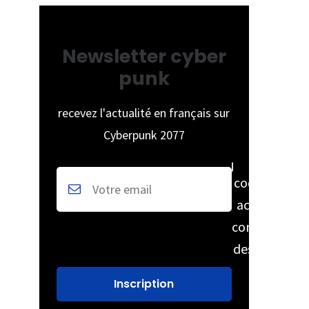
Newsletter cyber
punk
recevez l'actualité en français sur
Cyberpunk 2077
cochez pour
accepter la
conservation
des données