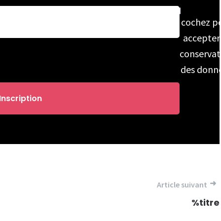
cochez p
accepter
conservat
des donn
Article suivant
%titre