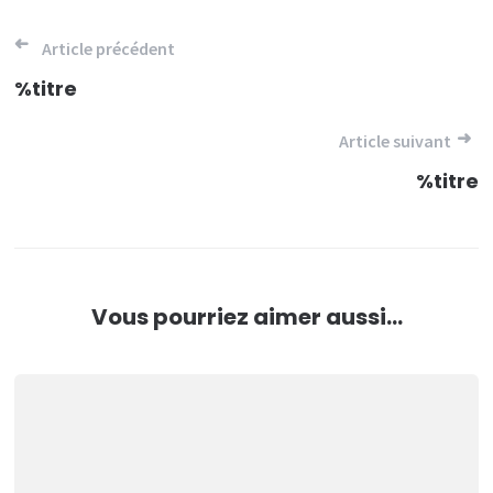
Navigation
Article précédent
de
%titre
l’article
Article suivant
%titre
Vous pourriez aimer aussi...