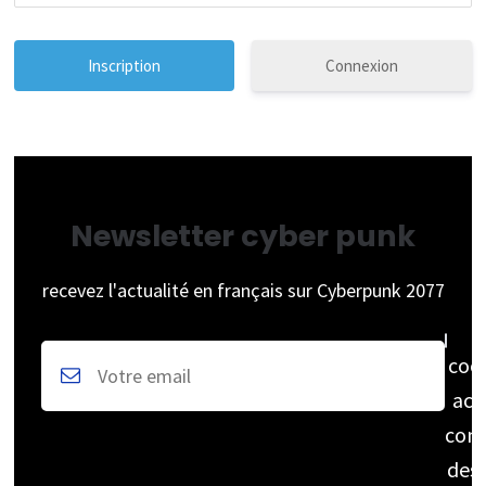
Connexion
Newsletter cyber punk
recevez l'actualité en français sur Cyberpunk 2077
coc
acc
cons
des