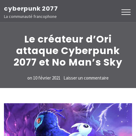
Aller
cyberpunk 2077
au
La communauté francophone
contenu
(Pressez
Le créateur d’Ori
Entrée)
attaque Cyberpunk
2077 et No Man’s Sky
sur
on
10 février 2021
Laisser un commentaire
Le
créateur
d’Ori
attaque
Cyberpunk
2077