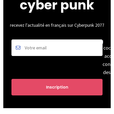
cyber punk
recevez l'actualité en français sur Cyberpunk 2077
coch
acce
cons
des 