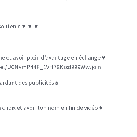
DES
COQUES
e soutenir ▼▼▼
!
INFOS
FFVII
îne et avoir plein d’avantage en échange ♥️
P2,
nnel/UCNymP44F_1VH78Krsd999Ww/join
FFXVI,
…
rdant des publicités ♠️
choix et avoir ton nom en fin de vidéo ♦️