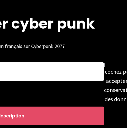
er cyber punk
 en français sur Cyberpunk 2077
cochez p
accepter
conservat
des donn