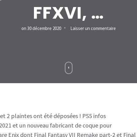
FFXVI, …
sur
on
30 décembre 2020
Laisser un commentaire
LE
CONTENU
GRATUIT
CYBERPU
2077
ARRIVE
!
PS5
et 2 plaintes ont été déposées ! PS5 infos
DU
 2021 et un nouveau fabricant de coque pour
STOCK
are Enix dont Final Fantasy VII Remake part-2 et Final
ET