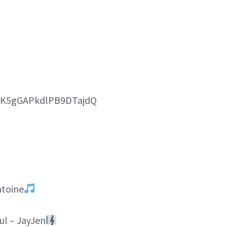
y6K5gGAPkdlPB9DTajdQ
ntoine
ul – JayJen