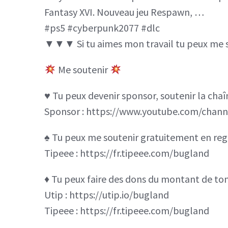
Fantasy XVI. Nouveau jeu Respawn, …
#ps5 #cyberpunk2077 #dlc
▼▼▼ Si tu aimes mon travail tu peux m
Me soutenir
♥️ Tu peux devenir sponsor, soutenir la cha
Sponsor : https://www.youtube.com/cha
♠️ Tu peux me soutenir gratuitement en rega
Tipeee : https://fr.tipeee.com/bugland
♦️ Tu peux faire des dons du montant de ton 
Utip : https://utip.io/bugland
Tipeee : https://fr.tipeee.com/bugland