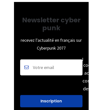
Newsletter cyber
punk
recevez l'actualité en français sur
Cyberpunk 2077
cochez pour
accepter la
conservation
des données