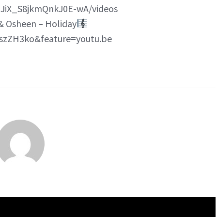
1JiX_S8jkmQnkJ0E-wA/videos
 & Osheen – Holiday
szZH3ko&feature=youtu.be