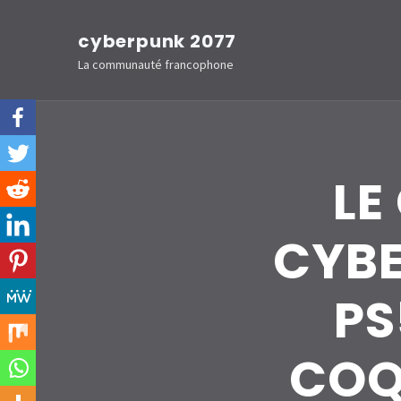
Aller
cyberpunk 2077
au
La communauté francophone
contenu
(Pressez
Entrée)
LE
CYBE
PS
COQU