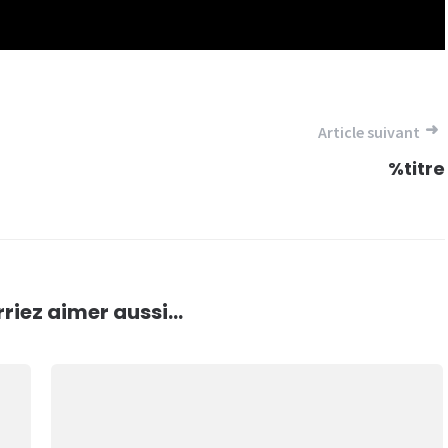
Article suivant
%titre
riez aimer aussi...