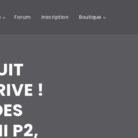
u
Forum
Inscription
Boutique
UIT
IVE !
DES
I P2,