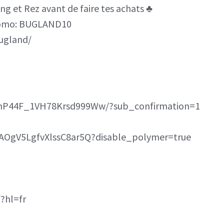
ng et Rez avant de faire tes achats ♣️
promo: BUGLAND10
bugland/
mP44F_1VH78Krsd999Ww/?sub_confirmation=1
AOgV5LgfvXlssC8ar5Q?disable_polymer=true
?hl=fr