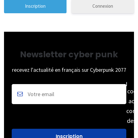
Connexion
Newsletter cyber punk
recevez l'actualité en français sur Cyberpunk 2077
coc
acc
cons
des