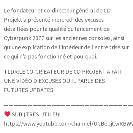
DE
Le fondateur et co-directeur général de CD
CD
Projekt a présenté mercredi des excuses
PROJEKT
détaillées pour la qualité du lancement de
A
Cyberpunk 2077 sur les anciennes consoles, ainsi
FAIT
qu’une explication de l’intérieur de l’entreprise sur
UNE
ce qui n’a pas fonctionné et pourquoi.
VIDÉO
D’EXCUSES
TLDR:LE CO-CR’EATEUR DE CD PROJEKT A FAIT
OU
UNE VIDÉO D’EXCUSES OU IL PARLE DES
FUTURES UPDATES
IL
PARLE
———————————————————————————
DES
SUB (TRÈS UTILE!):
FUTURES
https://www.youtube.com/channel/UCBebjCwRBWW
UPDATES