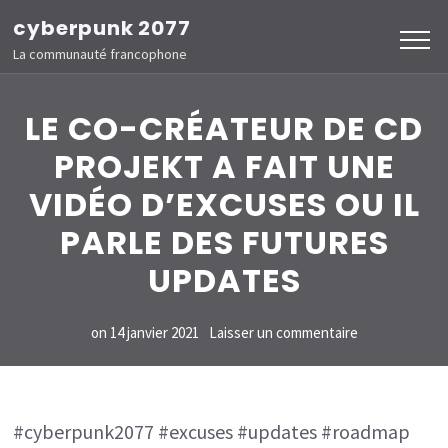
Aller
cyberpunk 2077
au
La communauté francophone
contenu
(Pressez
LE CO-CRÉATEUR DE CD
Entrée)
PROJEKT A FAIT UNE
VIDÉO D’EXCUSES OU IL
PARLE DES FUTURES
UPDATES
sur
on
14 janvier 2021
Laisser un commentaire
LE
CO-
CRÉATEUR
#cyberpunk2077 #excuses #updates #roadmap