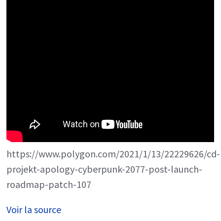
https://www.polygon.com/2021/1/13/22229626/cd-
projekt-apology-cyberpunk-2077-post-launch-
roadmap-patch-107
Voir la source