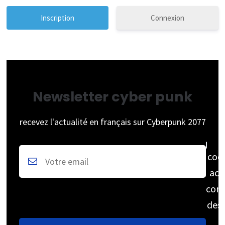
Connexion
Newsletter cyber punk
recevez l'actualité en français sur Cyberpunk 2077
coc
acc
cons
des