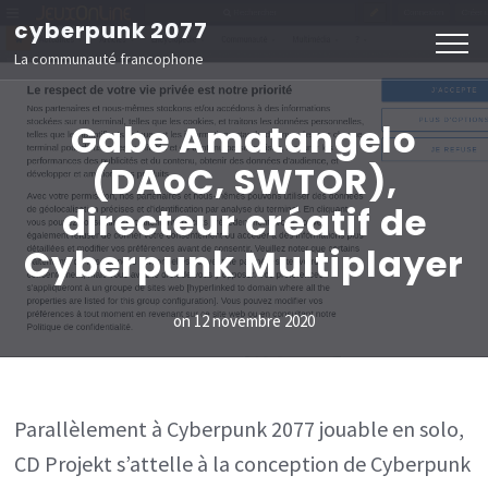
Aller
cyberpunk 2077
au
La communauté francophone
contenu
(Pressez
Gabe Amatangelo
Entrée)
(DAoC, SWTOR),
directeur créatif de
Cyberpunk Multiplayer
on
12 novembre 2020
Parallèlement à Cyberpunk 2077 jouable en solo,
CD Projekt s’attelle à la conception de Cyberpunk