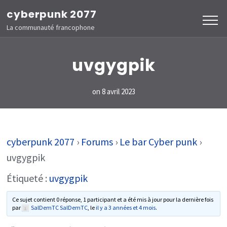
Aller
cyberpunk 2077
au
La communauté francophone
contenu
(Pressez
uvgygpik
Entrée)
on
8 avril 2023
cyberpunk 2077
›
Forums
›
Le bar Cyber punk
›
uvgygpik
Étiqueté :
uvgygpik
Ce sujet contient 0 réponse, 1 participant et a été mis à jour pour la dernière fois
par
SalDemTC SalDemTC
, le
il y a 3 années et 4 mois
.