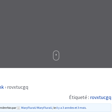
nk
›
rovxtucgq
Étiqueté :
rovxtucgq
rnière fois par
MaryFluraU MaryFluraU
, le
il y a 3 années et 3 mois
.