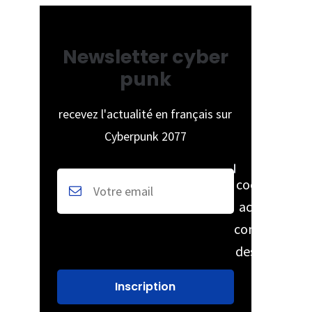
Newsletter cyber
punk
recevez l'actualité en français sur
Cyberpunk 2077
cochez pour
accepter la
conservation
des données