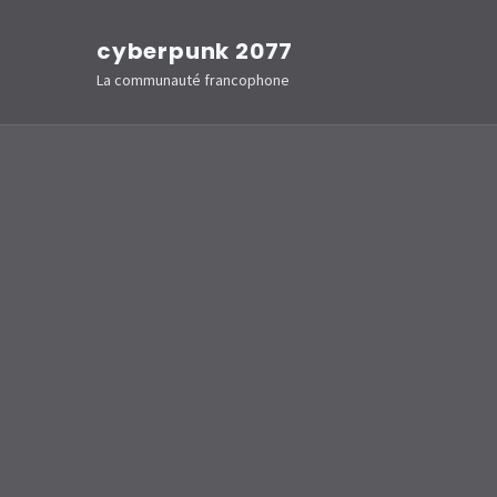
Aller
cyberpunk 2077
au
La communauté francophone
contenu
(Pressez
Entrée)