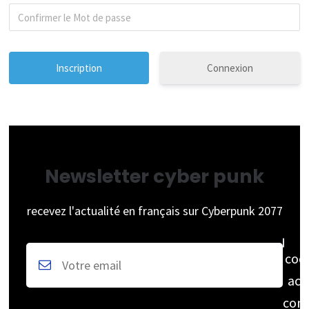
Connexion
Newsletter cyber punk
recevez l'actualité en français sur Cyberpunk 2077
coc
acc
cons