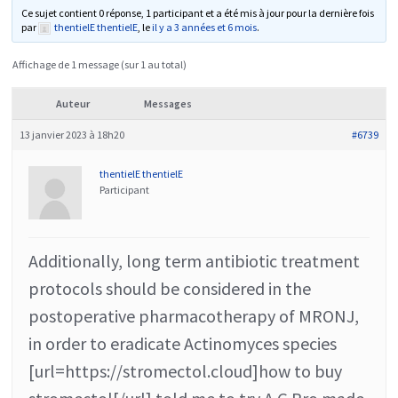
Ce sujet contient 0 réponse, 1 participant et a été mis à jour pour la dernière fois
par
thentielE thentielE
, le
il y a 3 années et 6 mois
.
Affichage de 1 message (sur 1 au total)
Auteur
Messages
13 janvier 2023 à 18h20
#6739
thentielE thentielE
Participant
Additionally, long term antibiotic treatment
protocols should be considered in the
postoperative pharmacotherapy of MRONJ,
in order to eradicate Actinomyces species
[url=https://stromectol.cloud]how to buy