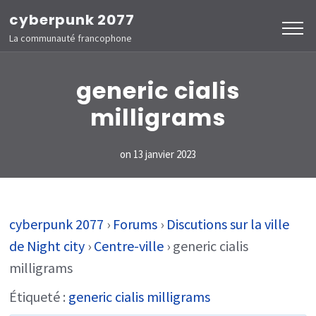
Aller
cyberpunk 2077
au
La communauté francophone
contenu
(Pressez
generic cialis
Entrée)
milligrams
on
13 janvier 2023
cyberpunk 2077
›
Forums
›
Discutions sur la ville
de Night city
›
Centre-ville
›
generic cialis
milligrams
Étiqueté :
generic cialis milligrams