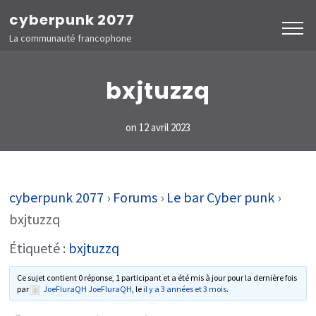
Aller
cyberpunk 2077
au
La communauté francophone
contenu
(Pressez
bxjtuzzq
Entrée)
on
12 avril 2023
cyberpunk 2077
›
Forums
›
Le bar Cyber punk
›
bxjtuzzq
Étiqueté :
bxjtuzzq
Ce sujet contient 0 réponse, 1 participant et a été mis à jour pour la dernière fois
par
JoeFluraQH JoeFluraQH
, le
il y a 3 années et 3 mois
.