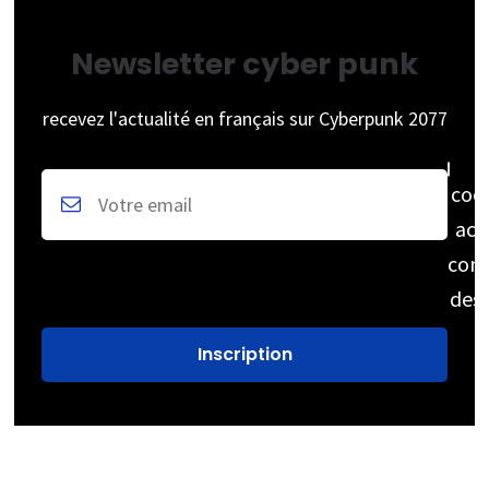
Newsletter cyber punk
recevez l'actualité en français sur Cyberpunk 2077
coc
acc
cons
des