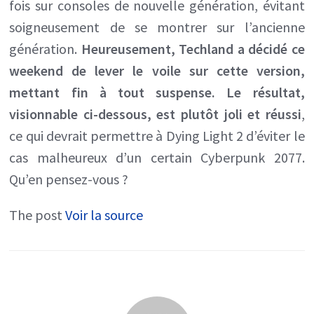
fois sur consoles de nouvelle génération, évitant
Du
soigneusement de se montrer sur l’ancienne
gameplay
génération.
Heureusement, Techland a décidé ce
pour
weekend de lever le voile sur cette version,
les
mettant fin à tout suspense. Le résultat,
anciennes
visionnable ci-dessous, est plutôt joli et réussi
,
versions
ce qui devrait permettre à Dying Light 2 d’éviter le
de
cas malheureux d’un certain Cyberpunk 2077.
console
Qu’en pensez-vous ?
The post
Voir la source