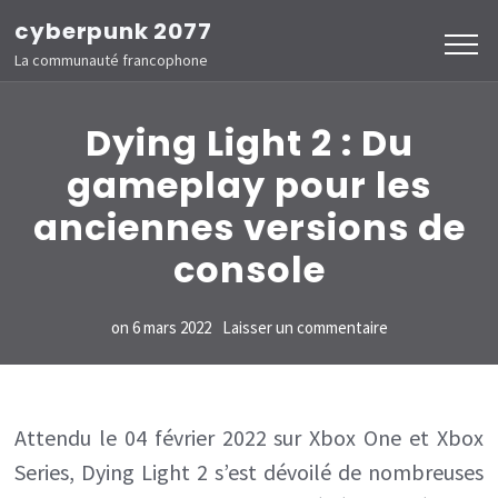
Aller
cyberpunk 2077
au
La communauté francophone
contenu
(Pressez
Dying Light 2 : Du
Entrée)
gameplay pour les
anciennes versions de
console
sur
on
6 mars 2022
Laisser un commentaire
Dying
Light
2
Attendu le 04 février 2022 sur Xbox One et Xbox
Series, Dying Light 2 s’est dévoilé de nombreuses
: