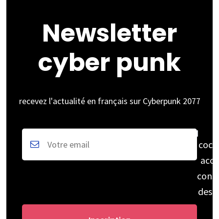
Newsletter
cyber punk
recevez l'actualité en français sur Cyberpunk 2077
coch
acce
cons
des 