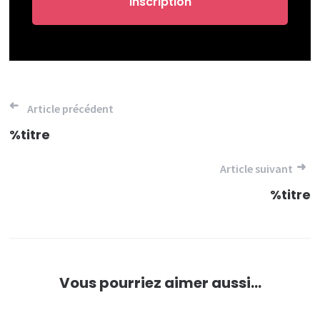
Navigation
Article précédent
de
%titre
l’article
Article suivant
%titre
Vous pourriez aimer aussi...