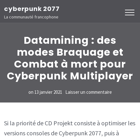
Aller
cyberpunk 2077
au
La communauté francophone
contenu
(Pressez
Datamining : des
Entrée)
modes Braquage et
Combat à mort pour
Cyberpunk Multiplayer
sur
on
13 janvier 2021
Laisser un commentaire
Datamining
:
des
Si la priorité de CD Projekt consiste à optimiser les
modes
versions consoles de Cyberpunk 2077, puis à