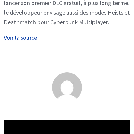
Braquage
lancer son premier DLC gratuit, à plus long terme,
et
le développeur envisage aussi des modes Heists et
Combat
Deathmatch pour Cyberpunk Multiplayer.
à
Voir la source
mort
pour
Cyberpunk
Multiplayer