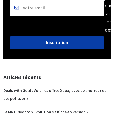
coc
acc
cons
des
Articles récents
Deals with Gold : Voici les offres Xbox, avec de l’horreur et
des petits prix
Le MMO Neocron Evolution s’affiche en version 2.5