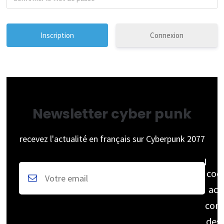
Connexion
Newsletter cyber punk
recevez l'actualité en français sur Cyberpunk 2077
coc
acc
cons
des