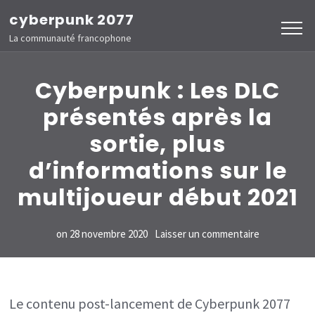
Aller
cyberpunk 2077
au
La communauté francophone
contenu
(Pressez
Cyberpunk : Les DLC
Entrée)
présentés après la
sortie, plus
d’informations sur le
multijoueur début 2021
sur
on
28 novembre 2020
Laisser un commentaire
Cyberpunk
:
Les
Le contenu post-lancement de Cyberpunk 2077