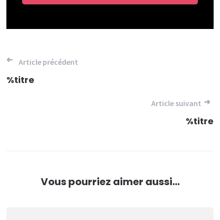
Navigation
Article précédent
de
%titre
l’article
Article suivant
%titre
Vous pourriez aimer aussi...