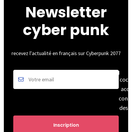
Newsletter
cyber punk
recevez l'actualité en français sur Cyberpunk 2077
coch
acce
cons
des 