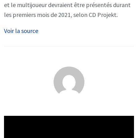
DLC
et le multijoueur devraient être présentés durant
présentés
les premiers mois de 2021, selon CD Projekt.
après
Voir la source
la
sortie,
plus
d’informatio
sur
le
multijoueur
début
2021