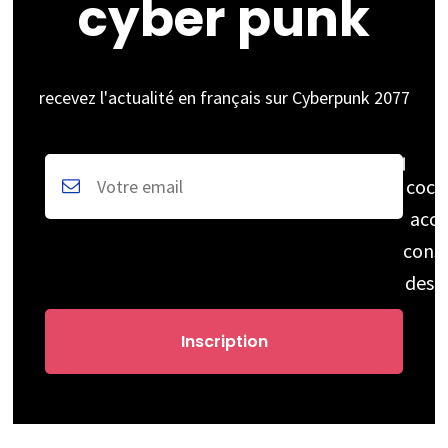
cyber punk
recevez l'actualité en français sur Cyberpunk 2077
coch
acce
cons
des 