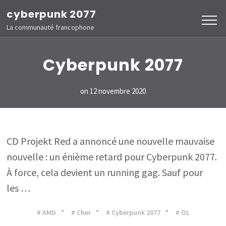
Aller
cyberpunk 2077
au
La communauté francophone
contenu
(Pressez
Cyberpunk 2077
Entrée)
on
12 novembre 2020
CD Projekt Red a annoncé une nouvelle mauvaise
nouvelle : un énième retard pour Cyberpunk 2077.
À force, cela devient un running gag. Sauf pour
les …
# AMD
# Cher
# Cyberpunk 2077
# OL