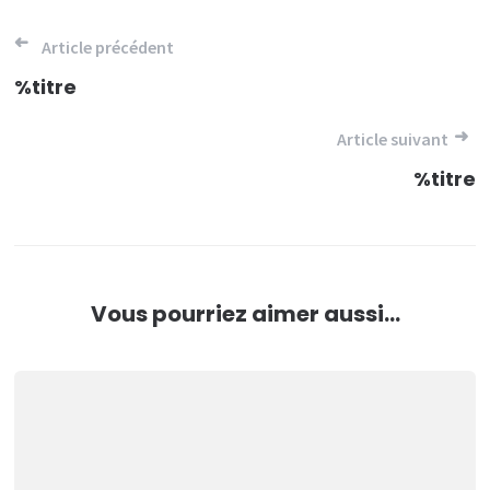
Navigation
Article précédent
de
%titre
l’article
Article suivant
%titre
Vous pourriez aimer aussi...