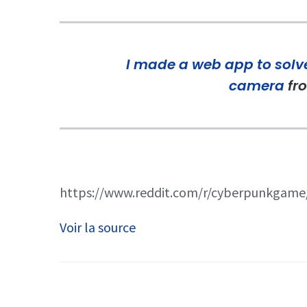
I made a web app to solv
camera
fr
https://www.reddit.com/r/cyberpunkga
Voir la source