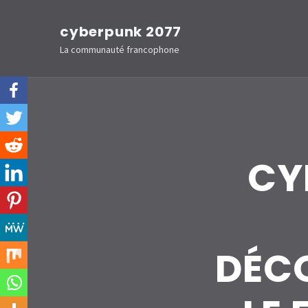
Aller
cyberpunk 2077
au
La communauté francophone
contenu
(Pressez
Entrée)
CY
DÉCO