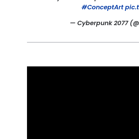
#ConceptArt
pic
— Cyberpunk 2077 