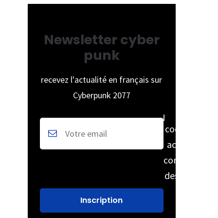
Newsletter cyber
punk
recevez l'actualité en français sur
Cyberpunk 2077
cochez pour
accepter la
conservation
des données