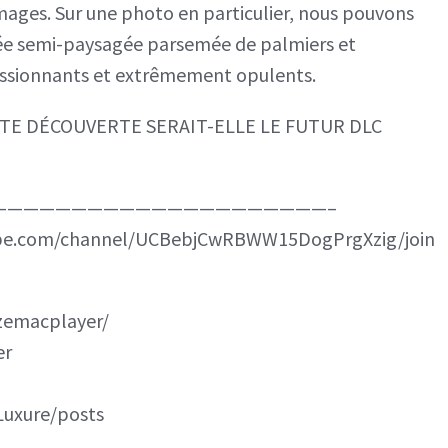
 images. Sur une photo en particulier, nous pouvons
llée semi-paysagée parsemée de palmiers et
essionnants et extrêmement opulents.
TE DÉCOUVERTE SERAIT-ELLE LE FUTUR DLC
—————————————————————–
ube.com/channel/UCBebjCwRBWW15DogPrgXzig/join
zemacplayer/
er
yLuxure/posts