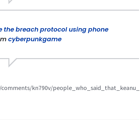
e the breach protocol using phone
om
cyberpunkgame
me/comments/kn790v/people_who_said_that_keanu