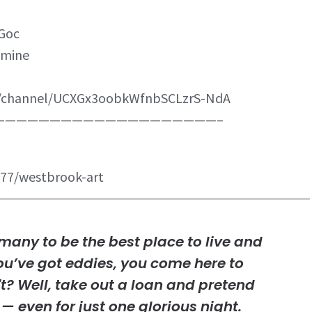
_Goc
amine
om/channel/UCXGx3oobkWfnbSCLzrS-NdA
————————————————————–
77/westbrook-art
many to be the best place to live and
 you’ve got eddies, you come here to
t? Well, take out a loan and pretend
 — even for just one glorious night.