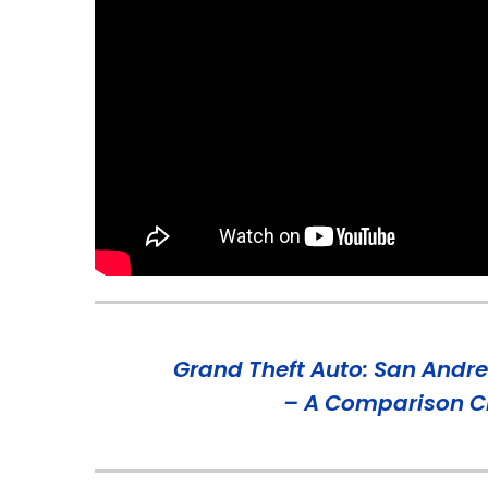
Grand Theft Auto: San Andr
– A Comparison C