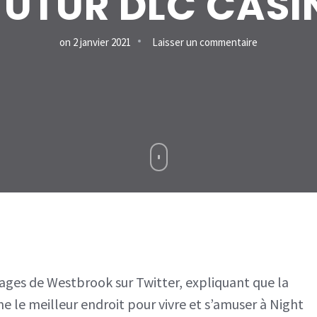
 FUTUR DLC CASI
sur
on
2 janvier 2021
Laisser un commentaire
CYBERPUNK
2077:
UNE
ZONE
SECRÈTE
DÉCOUVERT
SERAIT-
ELLE
LE
FUTUR
ges de Westbrook sur Twitter, expliquant que la
DLC
le meilleur endroit pour vivre et s’amuser à Night
CASINO?