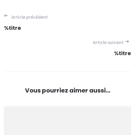
Navigation
Article précédent
de
%titre
l’article
Article suivant
%titre
Vous pourriez aimer aussi...