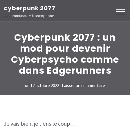
Aller
cyberpunk 2077
au
La communauté francophone
contenu
(Pressez
Cyberpunk 2077 : un
Entrée)
mod pour devenir
Cyberpsycho comme
dans Edgerunners
sur
on
12 octobre 2022
Laisser un commentaire
Cyberpunk
2077
:
un
Je vais bien, je tiens le coup…