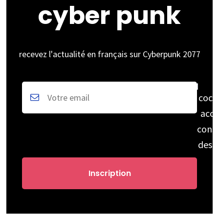
cyber punk
recevez l'actualité en français sur Cyberpunk 2077
coch
acce
cons
des 