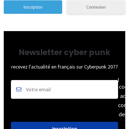
Connexion
Newsletter cyber punk
recevez l'actualité en français sur Cyberpunk 2077
coc
acc
cons
des