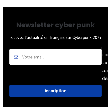
Newsletter cyber punk
recevez l'actualité en français sur Cyberpunk 2077
coc
acc
cons
des