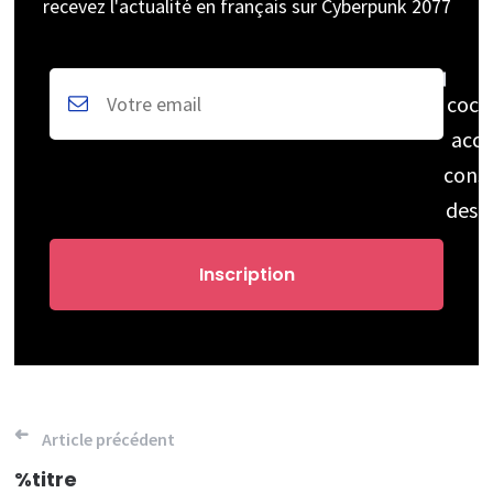
recevez l'actualité en français sur Cyberpunk 2077
coch
acce
cons
des 
Navigation
Article précédent
de
%titre