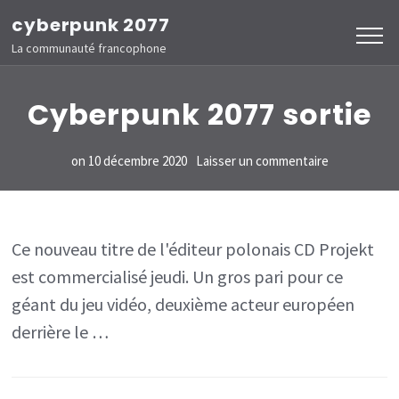
Aller
cyberpunk 2077
au
La communauté francophone
contenu
(Pressez
Cyberpunk 2077 sortie
Entrée)
sur
on
10 décembre 2020
Laisser un commentaire
Cyberpunk
2077
sortie
Ce nouveau titre de l'éditeur polonais CD Projekt
est commercialisé jeudi. Un gros pari pour ce
géant du jeu vidéo, deuxième acteur européen
derrière le …