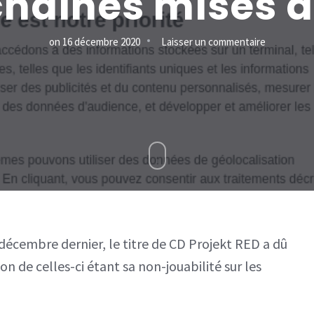
haines mises à
sur
on
16 décembre 2020
Laisser un commentaire
Cyberpunk
2077
sera
jouable
et
stable
sur
consoles
décembre dernier, le titre de CD Projekt RED a dû
après
on de celles-ci étant sa non-jouabilité sur les
les
prochaines
mises