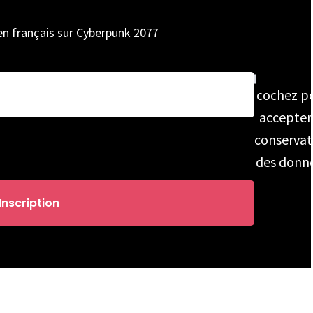
 en français sur Cyberpunk 2077
cochez p
accepter
conservat
des donn