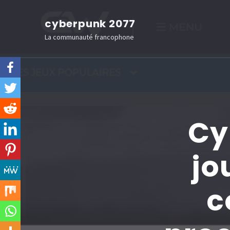
Aller
cyberpunk 2077
au
La communauté francophone
contenu
(Pressez
Entrée)
Cy
jo
c