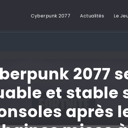
Cyberpunk 2077
Actualités
Le Je
berpunk 2077 s
uable et stable 
onsoles après l