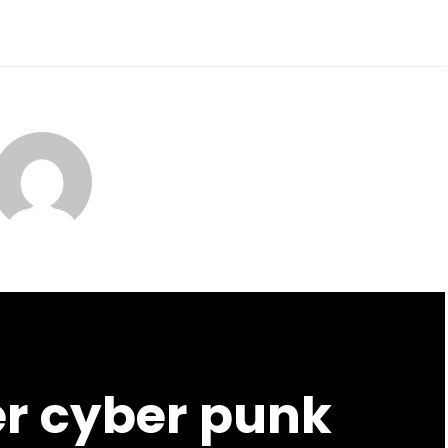
à
jour
er cyber punk