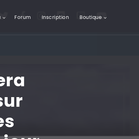
u
Forum
Inscription
Boutique
era
sur
es