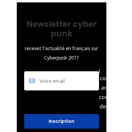
Newsletter cyber
punk
recevez l'actualité en français sur
Cyberpunk 2077
cochez pour
accepter la
conservation
des données