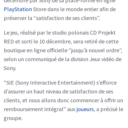
décembre par Sony de sa plate-forme en ligne
PlayStation
Store dans le monde entier afin de
après
préserver la “satisfaction de ses clients”.
les
bugs
Le jeu, réalisé par le studio polonais CD Projekt
RED et sorti le 10 décembre, sera retiré de cette
boutique en ligne officielle “jusqu’à nouvel ordre”,
selon un communiqué de la division Jeux vidéo de
Sony.
“SIE (Sony Interactive Entertainment) s’efforce
d’assurer un haut niveau de satisfaction de ses
clients, et nous allons donc commencer à offrir un
remboursement intégral” aux
joueurs
, a précisé le
groupe.