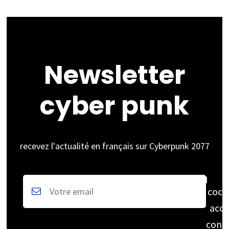
Newsletter
cyber punk
recevez l'actualité en français sur Cyberpunk 2077
coch
acce
cons