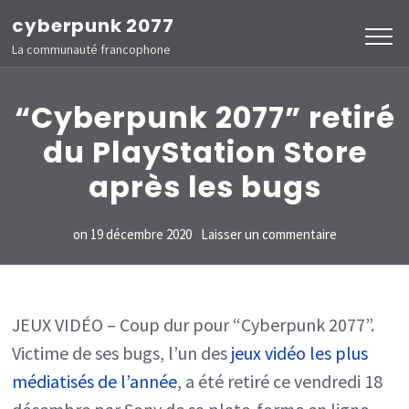
Aller
cyberpunk 2077
au
La communauté francophone
contenu
(Pressez
“Cyberpunk 2077” retiré
Entrée)
du PlayStation Store
après les bugs
sur
on
19 décembre 2020
Laisser un commentaire
“Cyberpunk
2077”
retiré
JEUX VIDÉO – Coup dur pour “Cyberpunk 2077”.
Victime de ses bugs, l’un des
jeux vidéo les plus
du
médiatisés de l’année
, a été retiré ce vendredi 18
PlayStation
Store