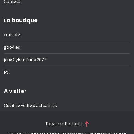
Contact
La boutique
console
goodies
jeux Cyber Punk 2077
PC
A visiter
Outil de veille d’actualités
Revenir En Haut
2020 APEE Agence Paris E-commerce E-business
apee.net