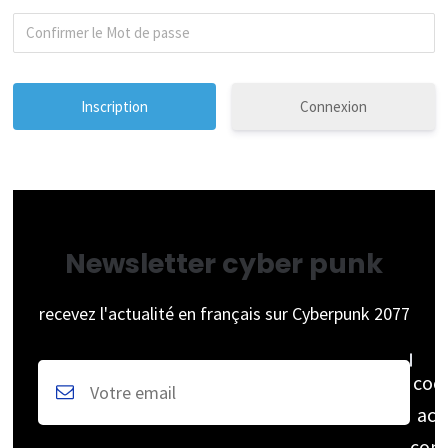
Connexion
Newsletter cyber punk
recevez l'actualité en français sur Cyberpunk 2077
coc
acc
cons