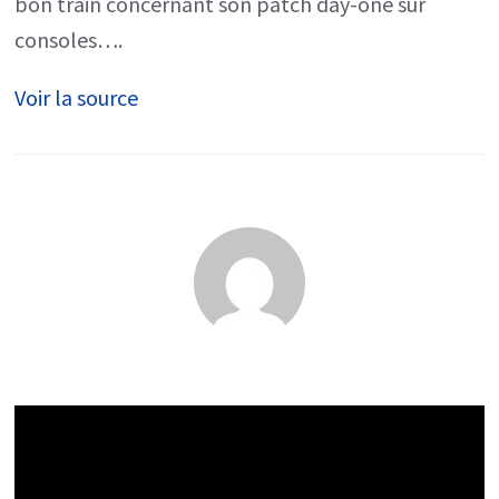
bon train concernant son patch day-one sur
patch
consoles….
Day-
Voir la source
One
ne
pèse
pas
56
Go