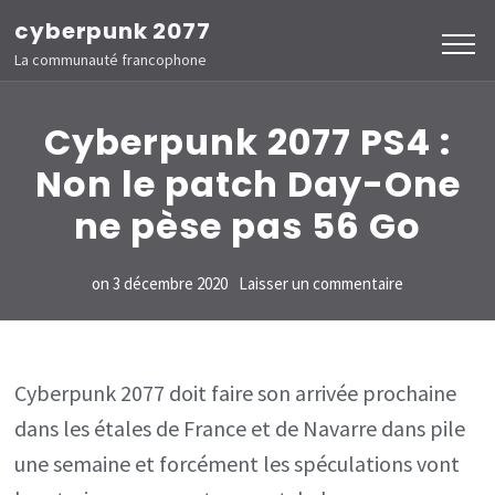
Aller
cyberpunk 2077
au
La communauté francophone
contenu
(Pressez
Cyberpunk 2077 PS4 :
Entrée)
Non le patch Day-One
ne pèse pas 56 Go
sur
on
3 décembre 2020
Laisser un commentaire
Cyberpunk
2077
PS4
Cyberpunk 2077 doit faire son arrivée prochaine
:
dans les étales de France et de Navarre dans pile
Non
une semaine et forcément les spéculations vont
le