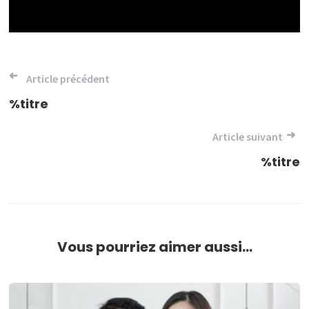
Navigation
Article précédent
de
%titre
l’article
Article suivant
%titre
Vous pourriez aimer aussi...