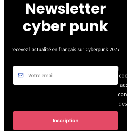
Newsletter
cyber punk
recevez l'actualité en français sur Cyberpunk 2077
coch
acce
cons
des 