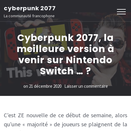
Aller
cyberpunk 2077
au
La communauté francophone
contenu
(Pressez
Cyberpunk 2077, la
Entrée)
meilleure version à
venir sur Nintendo
Switch … ?
sur
on
21 décembre 2020
Laisser un commentaire
Cyberpunk
2077,
la
C’est ZE nouvelle de ce début de semaine, alors
qu’une « majorité » de joueurs se plaignent de la
meilleure