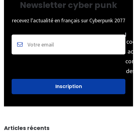
Newsletter cyber punk
recevez l'actualité en français sur Cyberpunk 2077
coc
acc
cons
des
Articles récents