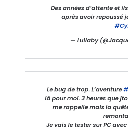
Des années d’attente et ils
après avoir repoussé j
#Cy
— Lullaby (@Jacq
Le bug de trop. L’aventure
#
là pour moi. 3 heures que j
me rappelle mais la quête
remontan
Je vais le tester sur PC ave