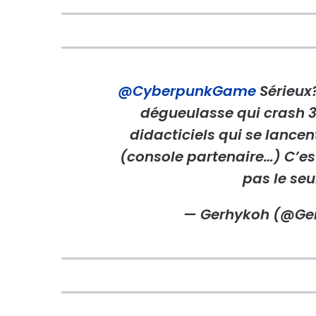
@CyberpunkGame
Sérieux?
dégueulasse qui crash 3
didacticiels qui se lancent
(console partenaire…) C’est 
pas le se
— Gerhykoh (@Ge