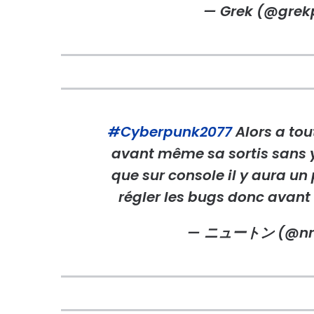
— Grek (@grek
#Cyberpunk2077
Alors a tou
avant même sa sortis sans y
que sur console il y aura un 
régler les bugs donc avant 
— ニュートン (@nn