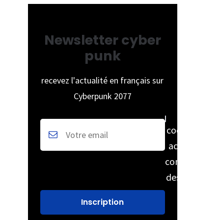
Newsletter cyber
punk
recevez l'actualité en français sur
Cyberpunk 2077
cochez pour
accepter la
conservation
des données