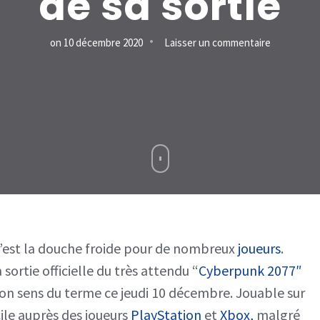
de sa sortie
sur
on
10 décembre 2020
Laisser un commentaire
“Cyberpun
2077”,
“injouable”
pour
de
nombreux
joueurs
le
 c’est la douche froide pour de nombreux
joueurs
.
jour
 sortie officielle du très attendu “
Cyberpunk 2077″
de
 bon sens du terme ce jeudi 10 décembre. Jouable sur
sa
cile auprès des joueurs
PlayStation
et
Xbox,
malgré
sortie