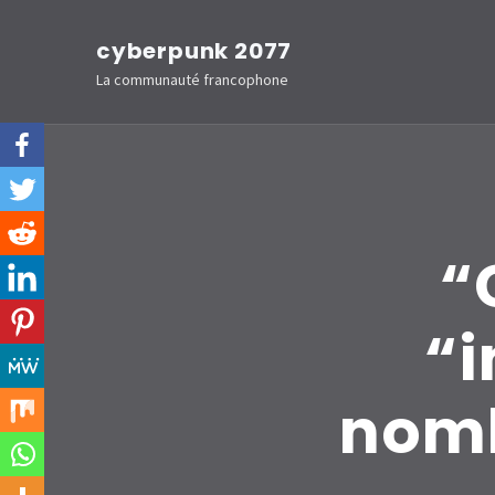
Aller
cyberpunk 2077
au
La communauté francophone
contenu
(Pressez
Entrée)
“
“i
nomb