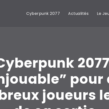
Cyberpunk 2077
Actualités
Le Je
Cyberpunk 2077
njouable” pour
reux joueurs le