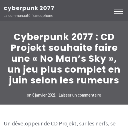
Aller
cyberpunk 2077
au
La communauté francophone
contenu
(Pressez
Cyberpunk 2077 : CD
Entrée)
Projekt souhaite faire
une « No Man’s Sky »,
un jeu plus complet en
juin selon les rumeurs
sur
on
6 janvier 2021
Laisser un commentaire
Cyberpunk
2077
:
Un développeur de CD Projekt, sur les nerfs, se