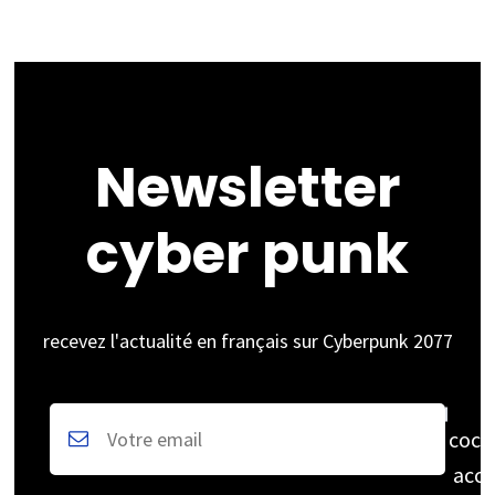
en
juin
selon
les
rumeurs
Newsletter
cyber punk
recevez l'actualité en français sur Cyberpunk 2077
coch
acce