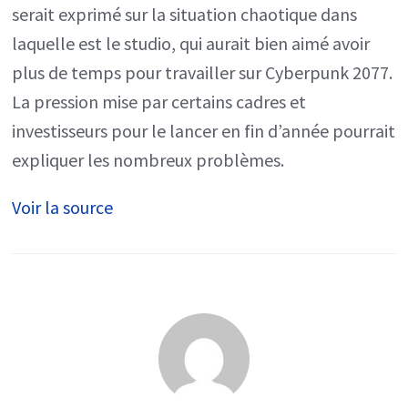
CD
serait exprimé sur la situation chaotique dans
Projekt
laquelle est le studio, qui aurait bien aimé avoir
souhaite
plus de temps pour travailler sur Cyberpunk 2077.
faire
La pression mise par certains cadres et
une
investisseurs pour le lancer en fin d’année pourrait
«
expliquer les nombreux problèmes.
No
Voir la source
Man’s
Sky
»,
un
jeu
plus
complet