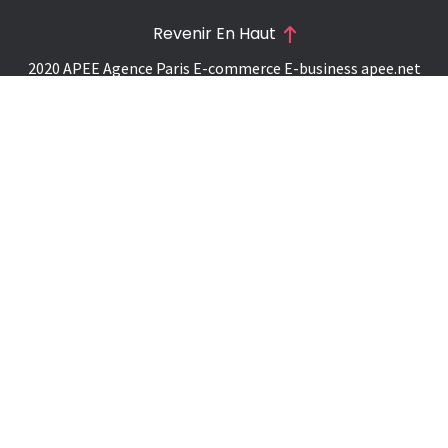
Revenir En Haut
2020 APEE Agence Paris E-commerce E-business
apee.net