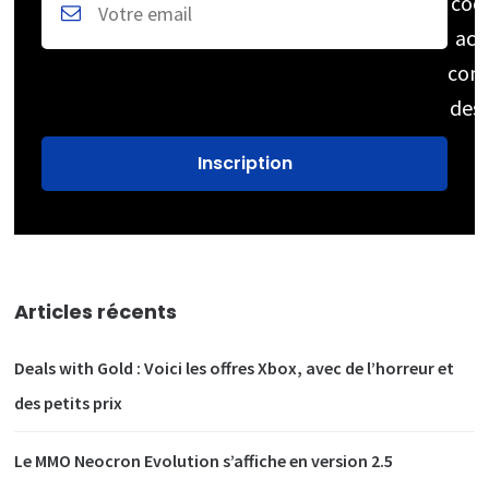
coc
acc
cons
des
Articles récents
Deals with Gold : Voici les offres Xbox, avec de l’horreur et
des petits prix
Le MMO Neocron Evolution s’affiche en version 2.5