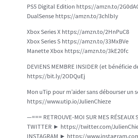
PS5 Digital Edition https://amzn.to/2G0dA
DualSense https://amzn.to/3chlbIy
Xbox Series X https://amzn.to/2HnPuC8
Xbox Series S https://amzn.to/33MxBVe
Manette Xbox https://amzn.to/3kE20fc
DEVIENS MEMBRE INSIDER (et bénéficie de 
https://bit.ly/2ODQuEj
Mon uTip pour m’aider sans débourser un s
https://www.utip.io/JulienChieze
—=== RETROUVE-MOI SUR MES RÉSEAUX 
TWITTER ► https://twitter.com/JulienChi
INSTAGRAM ► https://www.instagram.com