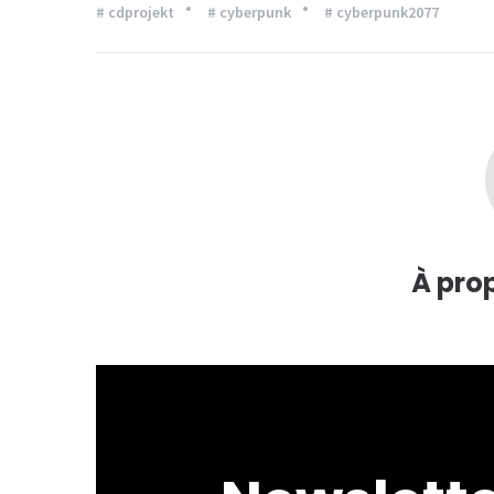
# cdprojekt
# cyberpunk
# cyberpunk2077
À pro