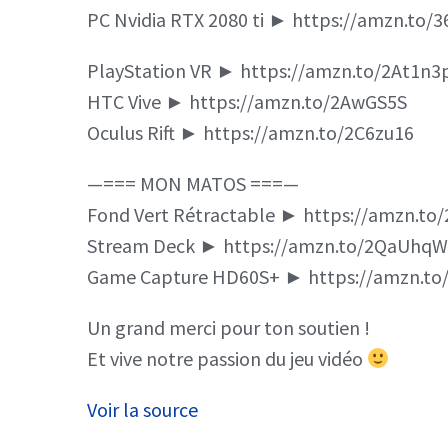
PC Nvidia RTX 2080 ti ► https://amzn.to/
PlayStation VR ► https://amzn.to/2At1n3
HTC Vive ► https://amzn.to/2AwGS5S
Oculus Rift ► https://amzn.to/2C6zu16
—=== MON MATOS ===—
Fond Vert Rétractable ► https://amzn.t
Stream Deck ► https://amzn.to/2QaUhqW
Game Capture HD60S+ ► https://amzn.to
Un grand merci pour ton soutien !
Et vive notre passion du jeu vidéo
Voir la source