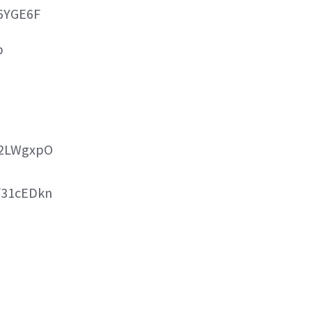
36YGE6F
p
o/2LWgxpO
/31cEDkn