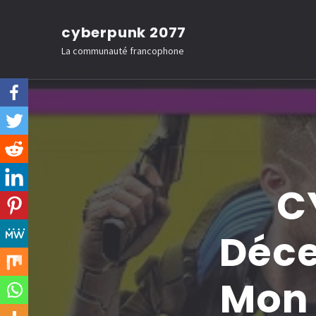
Aller
cyberpunk 2077
au
La communauté francophone
contenu
(Pressez
Entrée)
C
Déce
Mon 