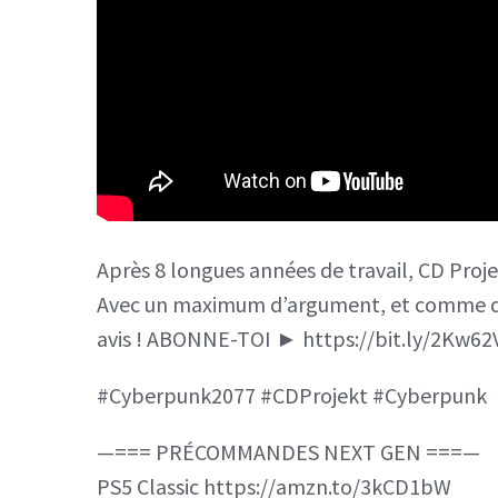
Après 8 longues années de travail, CD Proje
Avec un maximum d’argument, et comme d’ha
avis ! ABONNE-TOI ► https://bit.ly/2Kw62Vg
#Cyberpunk2077 #CDProjekt #Cyberpunk
—=== PRÉCOMMANDES NEXT GEN ===—
PS5 Classic https://amzn.to/3kCD1bW