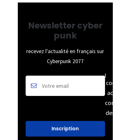
Newsletter cyber
punk
recevez l'actualité en français sur
Cyberpunk 2077
cochez pour
accepter la
conservation
des données