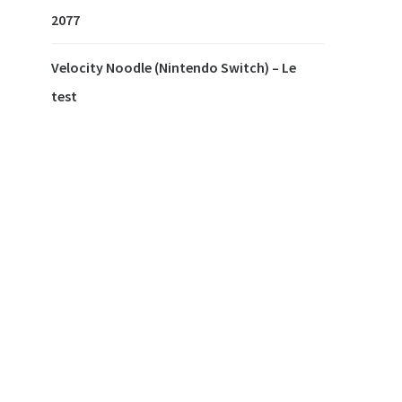
2077
Velocity Noodle (Nintendo Switch) – Le
test
our
 la
ion
ées