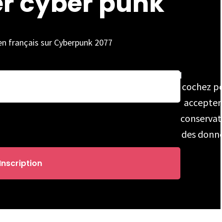
er cyber punk
 en français sur Cyberpunk 2077
cochez p
accepter
conservat
des donn