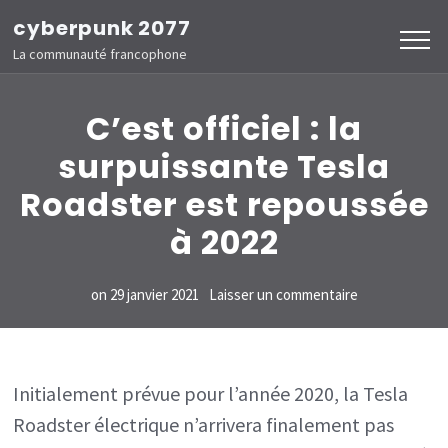
Aller
cyberpunk 2077
au
La communauté francophone
contenu
(Pressez
C’est officiel : la
Entrée)
surpuissante Tesla
Roadster est repoussée
à 2022
sur
on
29 janvier 2021
Laisser un commentaire
C’est
officiel :
la
Initialement prévue pour l’année 2020, la Tesla
Roadster électrique n’arrivera finalement pas
surpuissante