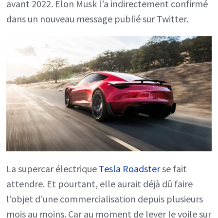
avant 2022. Elon Musk l’a indirectement confirmé
Tesla
dans un nouveau message publié sur Twitter.
Roadster
est
repoussée
à
2022
La supercar électrique
Tesla Roadster
se fait
attendre. Et pourtant, elle aurait déjà dû faire
l’objet d’une commercialisation depuis plusieurs
mois au moins. Car au moment de lever le voile sur