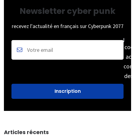
Newsletter cyber punk
recevez l'actualité en français sur Cyberpunk 2077
coc
acc
cons
des
Articles récents