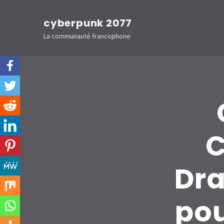
Aller
cyberpunk 2077
au
La communauté francophone
contenu
(Pressez
Entrée)
C
Dra
pou