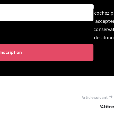
cochez p
accepter
conservat
des donn
Article suivant
%titre