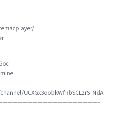
zemacplayer/
er
_Goc
amine
om/channel/UCXGx3oobkWfnbSCLzrS-NdA
————————————————————–