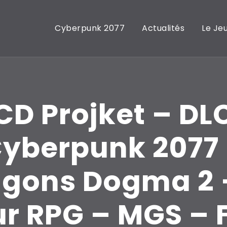
Cyberpunk 2077
Actualités
Le Je
CD Projket – DL
yberpunk 2077
gons Dogma 2 
r RPG – MGS – 