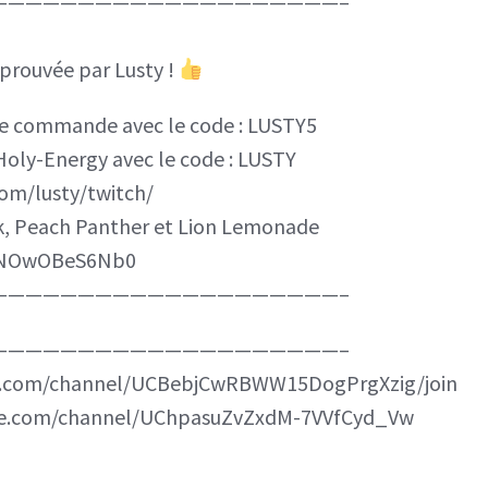
————————————————————–
IA
pour
pprouvée par Lusty !
RPG
ère commande avec le code : LUSTY5
–
 Holy-Energy avec le code : LUSTY
MGS
com/lusty/twitch/
–
k, Peach Panther et Lion Lemonade
FF16
be/NOwOBeS6Nb0
etc…
————————————————————–
————————————————————–
be.com/channel/UCBebjCwRBWW15DogPrgXzig/join
ube.com/channel/UChpasuZvZxdM-7VVfCyd_Vw