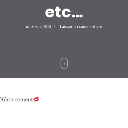
etc…
sur
on
30 mai 2023
Laisser un commentaire
CD
Projket
–
DLC
Cyberpunk
2077
–
 référencement
Dragons
Dogma
2
–