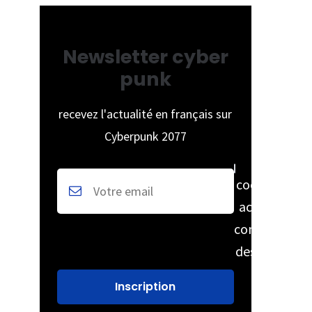
our
Newsletter cyber
 la
punk
ion
ées
recevez l'actualité en français sur
Cyberpunk 2077
cochez pour
accepter la
conservation
des données