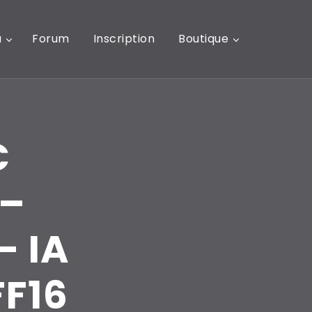
u
Forum
Inscription
Boutique
C
 –
– IA
FF16