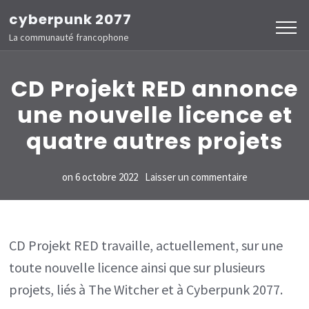
Aller
cyberpunk 2077
au
La communauté francophone
contenu
(Pressez
CD Projekt RED annonce
Entrée)
une nouvelle licence et
quatre autres projets
sur
on
6 octobre 2022
Laisser un commentaire
CD
Projekt
RED
CD Projekt RED travaille, actuellement, sur une
annonce
toute nouvelle licence ainsi que sur plusieurs
une
projets, liés à The Witcher et à Cyberpunk 2077.
nouvelle