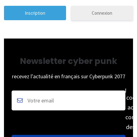
Connexion
Newsletter cyber punk
recevez l'actualité en français sur Cyberpunk 2077
coc
acc
cons
des