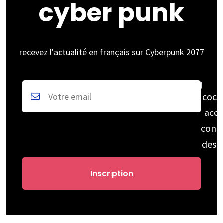
cyber punk
recevez l'actualité en français sur Cyberpunk 2077
coch
acce
cons
des 