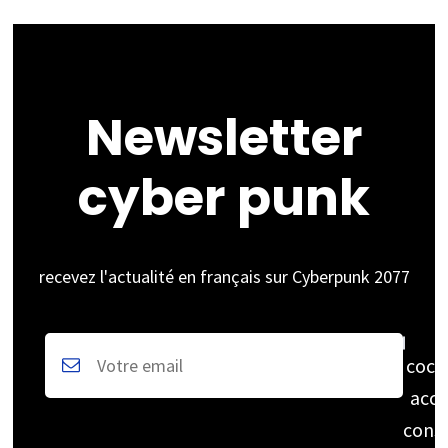
licence
Newsletter
cyber punk
recevez l'actualité en français sur Cyberpunk 2077
coch
acce
cons