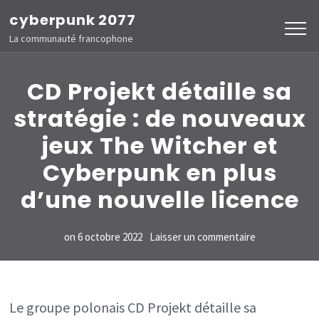
Aller
cyberpunk 2077
au
La communauté francophone
contenu
(Pressez
CD Projekt détaille sa
Entrée)
stratégie : de nouveaux
jeux The Witcher et
Cyberpunk en plus
d’une nouvelle licence
sur
on
6 octobre 2022
Laisser un commentaire
CD
Projekt
détaille
Le groupe polonais CD Projekt détaille sa