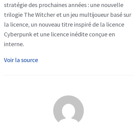
sa
stratégie des prochaines années : une nouvelle
stratégie
trilogie The Witcher et un jeu multijoueur basé sur
:
la licence, un nouveau titre inspiré de la licence
de
Cyberpunk et une licence inédite conçue en
nouveaux
interne.
jeux
Voir la source
The
Witcher
et
Cyberpunk
en
plus
d’une
nouvelle