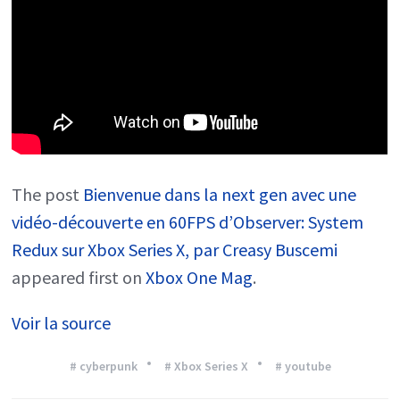
The post
Bienvenue dans la next gen avec une
vidéo-découverte en 60FPS d’Observer: System
Redux sur Xbox Series X, par Creasy Buscemi
appeared first on
Xbox One Mag
.
Voir la source
# cyberpunk
# Xbox Series X
# youtube