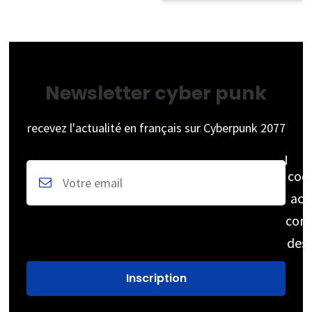
Newsletter cyber punk
recevez l'actualité en français sur Cyberpunk 2077
coc
acc
cons
des