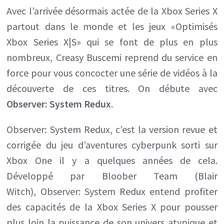
la
Avec l’arrivée désormais actée de la Xbox Series X
partout dans le monde et les jeux «Optimisés
next
Xbox Series X|S» qui se font de plus en plus
gen
nombreux, Creasy Buscemi reprend du service en
avec
force pour vous concocter une série de vidéos à la
une
découverte de ces titres. On débute avec
vidéo-
Observer: System Redux
.
découverte
en
Observer: System Redux, c’est la version revue et
60FPS
corrigée du jeu d’aventures cyberpunk sorti sur
d’Observer:
Xbox One il y a quelques années de cela.
System
Développé par Bloober Team (Blair
Redux
Witch), Observer: System Redux entend profiter
sur
des capacités de la Xbox Series X pour pousser
Xbox
plus loin la puissance de son univers atypique et