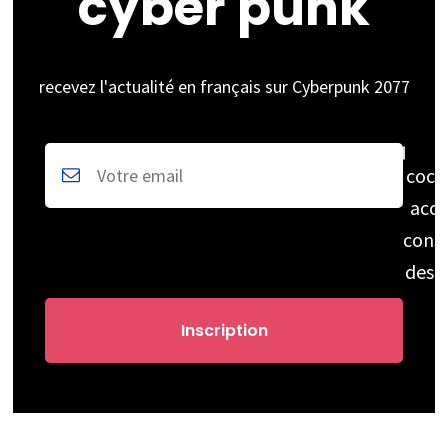
cyber punk
recevez l'actualité en français sur Cyberpunk 2077
coch
acce
cons
des 