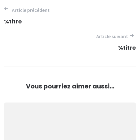
Navigation
Article précédent
de
%titre
l’article
Article suivant
%titre
Vous pourriez aimer aussi...