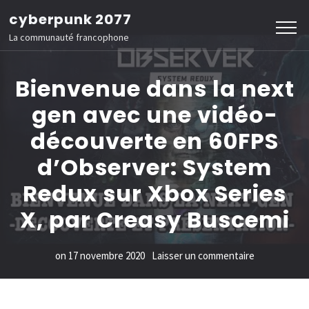
Aller
cyberpunk 2077
au
La communauté francophone
contenu
(Pressez
Bienvenue dans la next
Entrée)
gen avec une vidéo-
découverte en 60FPS
d’Observer: System
Redux sur Xbox Series
X, par Creasy Buscemi
sur
on
17 novembre 2020
Laisser un commentaire
Bienvenue
dans