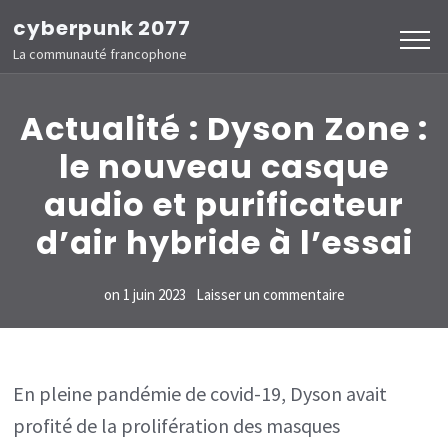
Aller
cyberpunk 2077
au
La communauté francophone
contenu
(Pressez
Actualité : Dyson Zone :
Entrée)
le nouveau casque
audio et purificateur
d’air hybride à l’essai
sur
on
1 juin 2023
Laisser un commentaire
Actualité
:
Dyson
En pleine pandémie de covid-19, Dyson avait
Zone
profité de la prolifération des masques