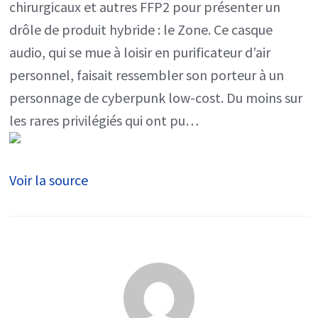
:
chirurgicaux et autres FFP2 pour présenter un
le
drôle de produit hybride : le Zone. Ce casque
nouveau
audio, qui se mue à loisir en purificateur d’air
casque
personnel, faisait ressembler son porteur à un
audio
personnage de cyberpunk low-cost. Du moins sur
et
les rares privilégiés qui ont pu…
purificateur
d’air
Voir la source
hybride
à
l’essai