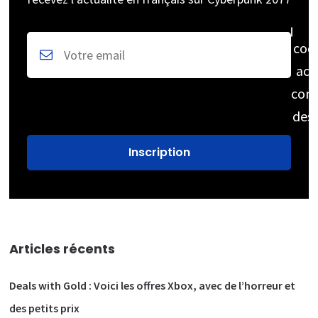
coc
acc
cons
des
Articles récents
Deals with Gold : Voici les offres Xbox, avec de l’horreur et
des petits prix