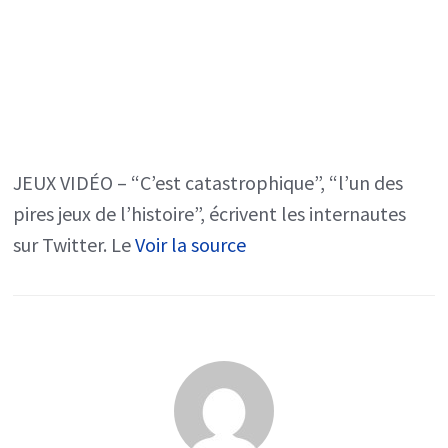
PES
2022”
moqué
pour
les
énormes
JEUX VIDÉO – “C’est catastrophique”, “l’un des
ratés
pires jeux de l’histoire”, écrivent les internautes
de
sur Twitter. Le
Voir la source
ses
graphismes