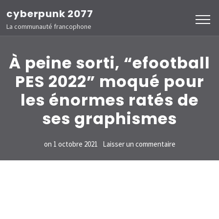
Aller
cyberpunk 2077
au
La communauté francophone
contenu
(Pressez
À peine sorti, “efootball
Entrée)
PES 2022” moqué pour
les énormes ratés de
ses graphismes
sur
on
1 octobre 2021
Laisser un commentaire
À
peine
sorti,
“efootball