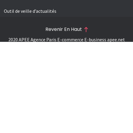
Outil de veille d’actualités
Revenir En Haut
2020 APEE Agence Paris E-commerce E-business
apee.net