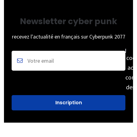
Newsletter cyber punk
recevez l'actualité en français sur Cyberpunk 2077
coc
acc
cons
des