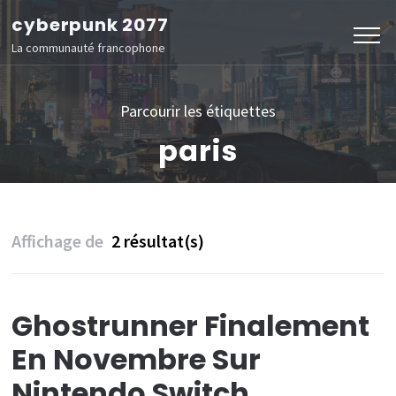
Aller
cyberpunk 2077
au
La communauté francophone
contenu
(Pressez
Parcourir les étiquettes
Entrée)
paris
Affichage de
2 résultat(s)
Ghostrunner Finalement
En Novembre Sur
Nintendo Switch