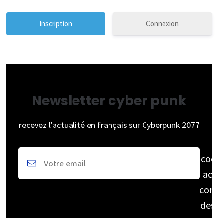
Connexion
Newsletter cyber punk
recevez l'actualité en français sur Cyberpunk 2077
coc
acc
cons
des