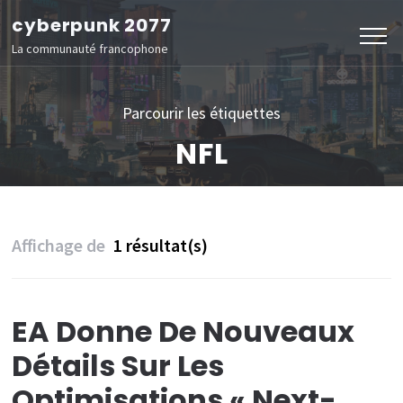
Aller
cyberpunk 2077
au
La communauté francophone
contenu
(Pressez
Parcourir les étiquettes
Entrée)
NFL
Affichage de
1 résultat(s)
EA Donne De Nouveaux
Détails Sur Les
Optimisations « Next-