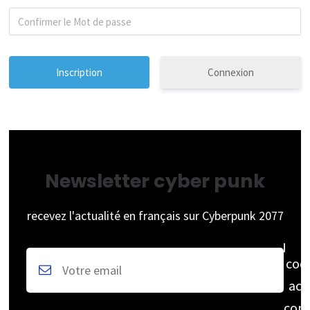
Connexion
Newsletter cyber punk
recevez l'actualité en français sur Cyberpunk 2077
coc
acc
cons