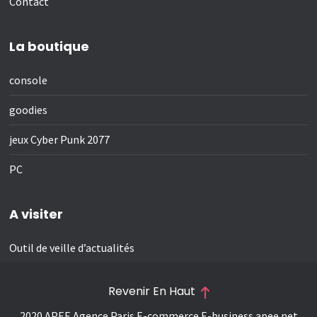
Contact
La boutique
console
goodies
jeux Cyber Punk 2077
PC
A visiter
Outil de veille d’actualités
Revenir En Haut
2020 APEE Agence Paris E-commerce E-business
apee.net