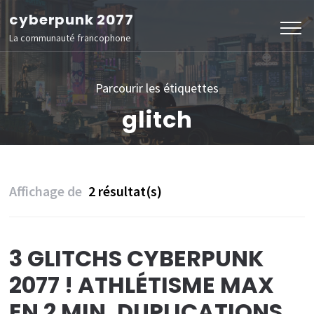
Aller
cyberpunk 2077
au
La communauté francophone
contenu
(Pressez
Parcourir les étiquettes
Entrée)
glitch
Affichage de
2 résultat(s)
3 GLITCHS CYBERPUNK
2077 ! ATHLÉTISME MAX
EN 2 MIN, DUPLICATIONS