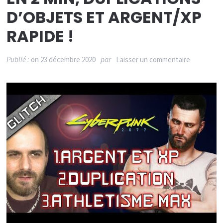
D’OBJETS ET ARGENT/XP
RAPIDE !
sur
Publié :
on
23 décembre 2020
par
Laisser un commentaire
3
GLITCHS
CYBERPU
2077
!
ATHLÉTIS
MAX
EN
2
MIN,