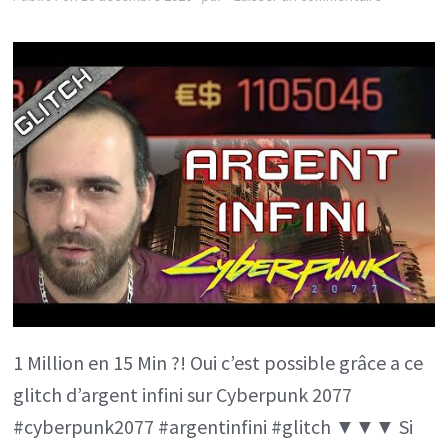
1
MILLION
EN
15
MIN
!
ARGENT
INFINI
CYBERPU
2077
!
1 Million en 15 Min ?! Oui c’est possible grâce a ce
glitch d’argent infini sur Cyberpunk 2077
#cyberpunk2077 #argentinfini #glitch ▼▼▼ Si