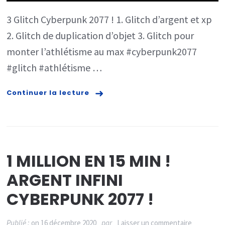
DUPLICAT
3 Glitch Cyberpunk 2077 ! 1. Glitch d’argent et xp
D’OBJETS
2. Glitch de duplication d’objet 3. Glitch pour
ET
monter l’athlétisme au max #cyberpunk2077
ARGENT/X
#glitch #athlétisme …
RAPIDE
!
Continuer la lecture
1 MILLION EN 15 MIN !
ARGENT INFINI
CYBERPUNK 2077 !
sur
Publié :
on
16 décembre 2020
par
Laisser un commentaire