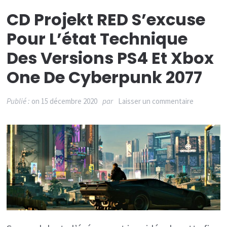
CD Projekt RED S’excuse
Pour L’état Technique
Des Versions PS4 Et Xbox
One De Cyberpunk 2077
sur
Publié :
on
15 décembre 2020
par
Laisser un commentaire
CD
Projekt
RED
s’excuse
pour
l’état
technique