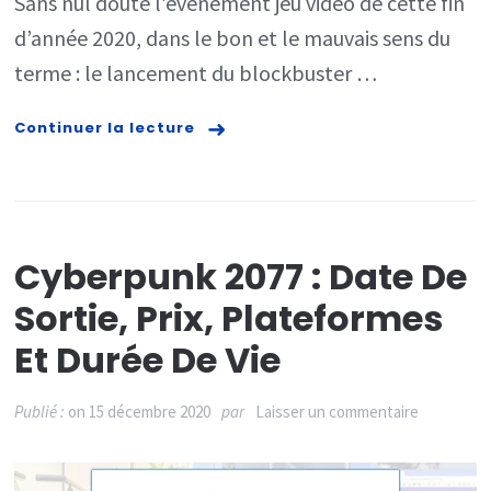
Sans nul doute l’événement jeu vidéo de cette fin
des
d’année 2020, dans le bon et le mauvais sens du
versions
terme : le lancement du blockbuster …
PS4
et
Continuer la lecture
Xbox
One
de
Cyberpun
Cyberpunk 2077 : Date De
2077
Sortie, Prix, Plateformes
Et Durée De Vie
sur
Publié :
on
15 décembre 2020
par
Laisser un commentaire
Cyberpun
2077