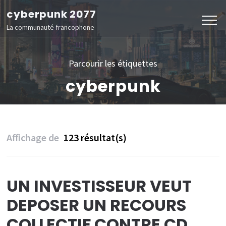
Aller
cyberpunk 2077
au
La communauté francophone
contenu
(Pressez
Parcourir les étiquettes
Entrée)
cyberpunk
Affichage de
123 résultat(s)
UN INVESTISSEUR VEUT
DEPOSER UN RECOURS
COLLECTIF CONTRE CD