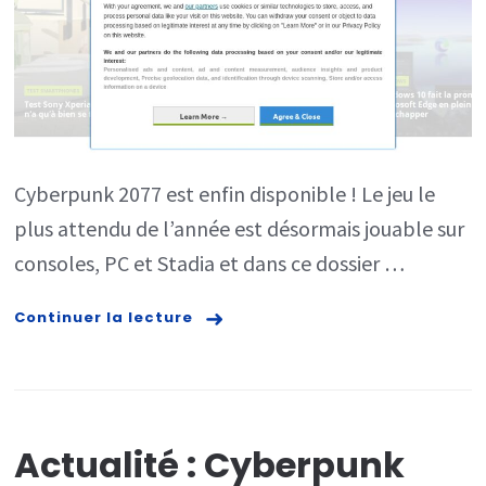
:
date
de
sortie,
prix,
Cyberpunk 2077 est enfin disponible ! Le jeu le
plateform
plus attendu de l’année est désormais jouable sur
et
consoles, PC et Stadia et dans ce dossier …
durée
de
Continuer la lecture
vie
Actualité : Cyberpunk