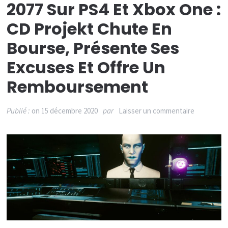
2077 Sur PS4 Et Xbox One :
CD Projekt Chute En
Bourse, Présente Ses
Excuses Et Offre Un
Remboursement
sur
Publié :
on
15 décembre 2020
par
Laisser un commentaire
Actualité
:
Cyberpun
2077
sur
PS4
et