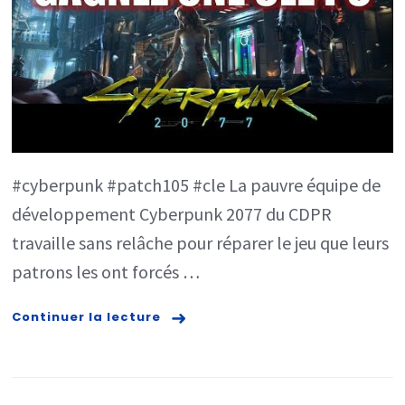
NOUVEAU
PATCH
+
CONCOUR
POUR
GAGNER
#cyberpunk #patch105 #cle La pauvre équipe de
UNE
développement Cyberpunk 2077 du CDPR
CLE
travaille sans relâche pour réparer le jeu que leurs
DU
patrons les ont forcés …
JEU
PC!
Continuer la lecture