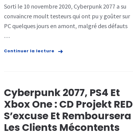
Sorti le 10 novembre 2020, Cyberpunk 2077 a su
Xbox
convaincre moult testeurs qui ont pu y goûter sur
One :
PC quelques jours en amont, malgré des défauts
CD
…
Projekt
chute
Continuer la lecture
en
Bourse,
présente
ses
Cyberpunk 2077, PS4 Et
excuses
Xbox One : CD Projekt RED
et
S’excuse Et Remboursera
offre
Les Clients Mécontents
un
rembours