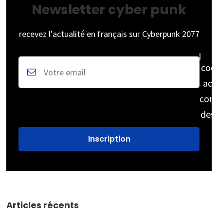
Newsletter cyber punk
recevez l'actualité en français sur Cyberpunk 2077
coc
acc
cons
des
Articles récents