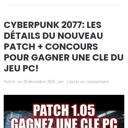
CYBERPUNK 2077: LES
DÉTAILS DU NOUVEAU
PATCH + CONCOURS
POUR GAGNER UNE CLE DU
JEU PC!
sur
Publié :
on
20 décembre 2020
par
Laisser un commentaire
CYBERPU
2077:
LES
DÉTAILS
DU