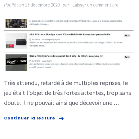
sur
Publié :
on
15 décembre 2020
par
Laisser un commentaire
Cyberpun
2077,
PS4
et
Xbox
One
:
Très attendu, retardé à de multiples reprises, le
CD
jeu était l’objet de très fortes attentes, trop sans
Projekt
doute. Il ne pouvait ainsi que décevoir une …
RED
s’excuse
Continuer la lecture
et
rembourse