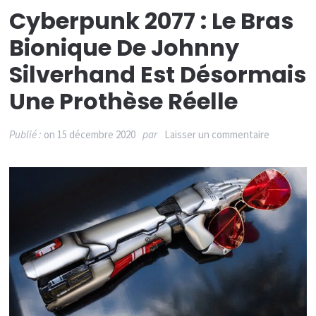
Cyberpunk 2077 : Le Bras
Bionique De Johnny
Silverhand Est Désormais
Une Prothèse Réelle
sur
Publié :
on
15 décembre 2020
par
Laisser un commentaire
Cyberpun
2077
:
le
bras
bionique
de
Johnny