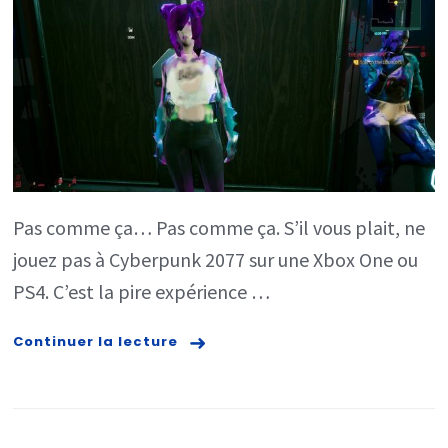
:
le
test
Xbox
One
et
PlayStatio
Pas comme ça… Pas comme ça. S’il vous plait, ne
4
jouez pas à Cyberpunk 2077 sur une Xbox One ou
PS4. C’est la pire expérience …
Continuer la lecture