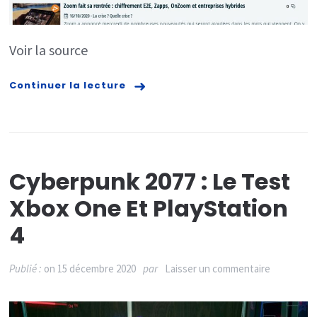
en
Europe,
Voir la source
ratés
de
Continuer la lecture
Cyberpun
2077,
panne
Google,
Cyberpunk 2077 : Le Test
«
Xbox One Et PlayStation
Yuka
4
du
carbone
sur
Publié :
on
15 décembre 2020
par
Laisser un commentaire
»,
Cyberpun
Tech4Pre
2077