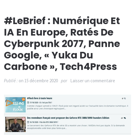
les
clients
#LeBrief : Numérique Et
méconten
IA En Europe, Ratés De
Cyberpunk 2077, Panne
Google, « Yuka Du
Carbone », Tech4Press
sur
Publié :
on
15 décembre 2020
par
Laisser un commentaire
#LeBrief
:
numériqu
et
IA