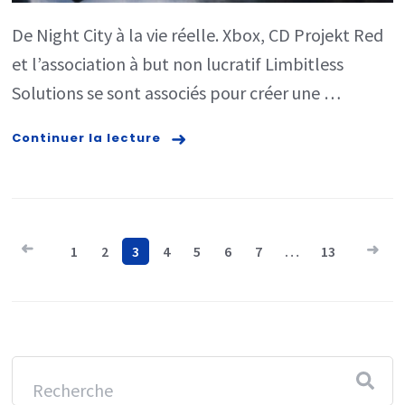
Silverhand
De Night City à la vie réelle. Xbox, CD Projekt Red
est
et l’association à but non lucratif Limbitless
désormais
Solutions se sont associés pour créer une …
une
Continuer la lecture
prothèse
réelle
Navigation
1
2
3
4
5
6
7
…
13
des
articles