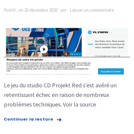
sur
Publié :
on
20 décembre 2020
par
Laisser un commentaire
Cyberpun
2077
:
de
nombreux
joueurs
vont
Le jeu du studio CD Projekt Red s’est avéré un
pouvoir
retentissant échec en raison de nombreux
se
problèmes techniques. Voir la source
faire
rembourse
Continuer la lecture